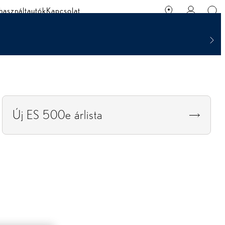
használtautók
Kapcsolat
Új ES 500e árlista