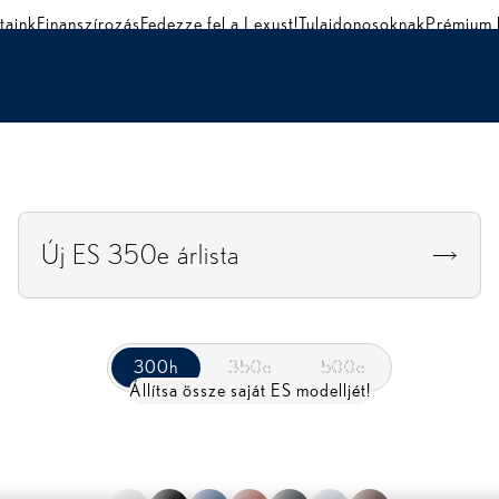
Fedezze fel az ES modellt!
Tesztvezetés
taink
Finanszírozás
Fedezze fel a Lexust!
Tulajdonosoknak
Prémium 
Új ES 350e árlista
300h
300h
350e
350e
500e
500e
Állítsa össze saját ES modelljét!
*nem reprezentatív a teljes színválasztékra nézve