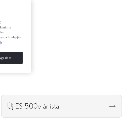
zó
lamint a
edén
Toyota honlapján
ók
fogadom
Új ES 500e árlista