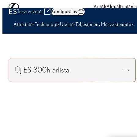
Skip to Main Content
(Press Enter)
Autók
Aktuális ajánla
ES
Tesztvezetés
Konfigurálás
Áttekintés
Technológia
Utastér
Teljesítmény
Műszaki adatok
Új ES 300h árlista