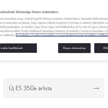
Az összes műszaki adat megtekintése
 adatainak biztonsága fontos számunkra
arra használjuk, hogy a lehető legjobb élményt nyújtsuk webhelyünkön, harmadik féltől szárma
kat és eszközöket nyújtsunk, hogy segítsen nekünk megérteni és javítani a webhely működését, va
emélyreszabásához. Javasoljuk, hogy őrizze meg a süti beállításokat, de ha nem ért egyet, könny
atja őket az alábbi Cookie beállítások lehetőségre kattintva. A részletek a Cookie-k használata a 
1
/
0
en találhatók.
A részletek a Cookie-k használata a Lexus honlapján irányelveinkben találhat
Cookie beállítások
Összes elutasítása
El
Új ES 350e árlista