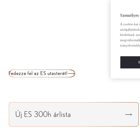
Személyes
A cookie-kat 
szolgáltatáso
hirdetések sz
megváltoztath
irányelveinkb
Fedezze fel az ES utasterét!
Új ES 300h árlista