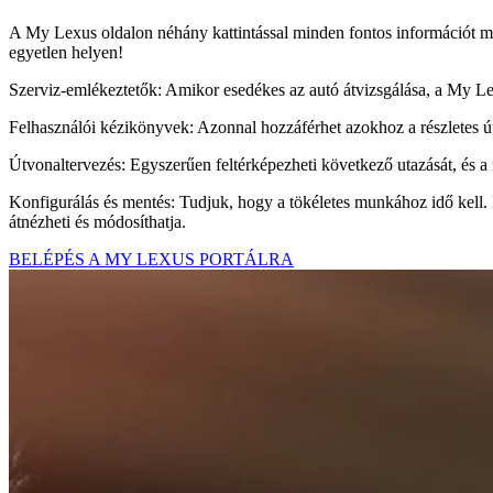
A My Lexus oldalon néhány kattintással minden fontos információt meg
egyetlen helyen!
Szerviz-emlékeztetők: Amikor esedékes az autó átvizsgálása, a My Lex
Felhasználói kézikönyvek: Azonnal hozzáférhet azokhoz a részletes út
Útvonaltervezés: Egyszerűen feltérképezheti következő utazását, és a
Konfigurálás és mentés: Tudjuk, hogy a tökéletes munkához idő kell. É
átnézheti és módosíthatja.
BELÉPÉS A MY LEXUS PORTÁLRA