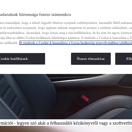
 adatainak biztonsága fontos számunkra
arra használjuk, hogy a lehető legjobb élményt nyújtsuk webhelyünkön, harmadik féltől szárma
kat és eszközöket nyújtsunk, hogy segítsen nekünk megérteni és javítani a webhely működését, va
emélyreszabásához. Javasoljuk, hogy őrizze meg a süti beállításokat, de ha nem ért egyet, könny
atja őket az alábbi Cookie beállítások lehetőségre kattintva. A részletek a Cookie-k használata a 
en találhatók.
A részletek a Cookie-k használata a Lexus honlapján irányelveinkben találhat
Cookie beállítások
Összes elutasítása
El
ációt - legyen szó akár a felhasználói kézikönyvről vagy a szoftverfris