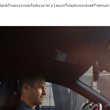
taink
Finanszírozás
Fedezze fel a Lexust!
Tulajdonosoknak
Prémium 