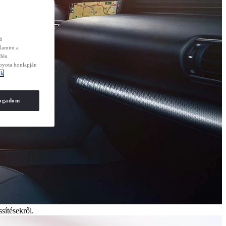
zó
lamint a
edén
Toyota honlapján
ók
fogadom
sítésekről.