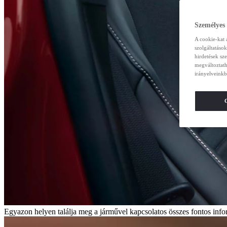
Személyes
A cookie-kat 
szolgáltatáso
hirdetések sz
megváltoztath
irányelveinkb
Egyazon helyen találja meg a járművel kapcsolatos összes fontos inform