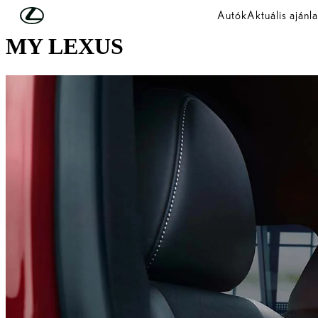
Skip to Main Content
(Press Enter)
Autók
Aktuális ajánla
MY LEXUS