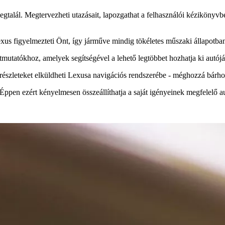
talál. Megtervezheti utazásait, lapozgathat a felhasználói kézikönyvb
us figyelmezteti Önt, így járműve mindig tökéletes műszaki állapotban
mutatókhoz, amelyek segítségével a lehető legtöbbet hozhatja ki autójá
 részleteket elküldheti Lexusa navigációs rendszerébe - méghozzá bárh
ppen ezért kényelmesen összeállíthatja a saját igényeinek megfelelő aut