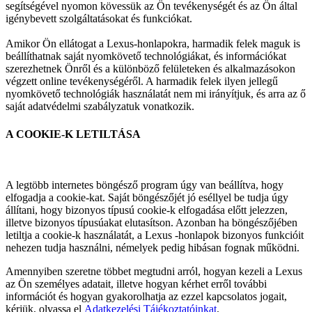
segítségével nyomon kövessük az Ön tevékenységét és az Ön által
igénybevett szolgáltatásokat és funkciókat.
Amikor Ön ellátogat a Lexus-honlapokra, harmadik felek maguk is
beállíthatnak saját nyomkövető technológiákat, és információkat
szerezhetnek Önről és a különböző felületeken és alkalmazásokon
végzett online tevékenységéről. A harmadik felek ilyen jellegű
nyomkövető technológiák használatát nem mi irányítjuk, és arra az ő
saját adatvédelmi szabályzatuk vonatkozik.
A COOKIE-K LETILTÁSA
A legtöbb internetes böngésző program úgy van beállítva, hogy
elfogadja a cookie-kat. Saját böngészőjét jó eséllyel be tudja úgy
állítani, hogy bizonyos típusú cookie-k elfogadása előtt jelezzen,
illetve bizonyos típusúakat elutasítson. Azonban ha böngészőjében
letiltja a cookie-k használatát, a Lexus -honlapok bizonyos funkcióit
nehezen tudja használni, némelyek pedig hibásan fognak működni.
Amennyiben szeretne többet megtudni arról, hogyan kezeli a Lexus
az Ön személyes adatait, illetve hogyan kérhet erről további
információt és hogyan gyakorolhatja az ezzel kapcsolatos jogait,
kérjük, olvassa el
Adatkezelési Tájékoztatóinkat
.