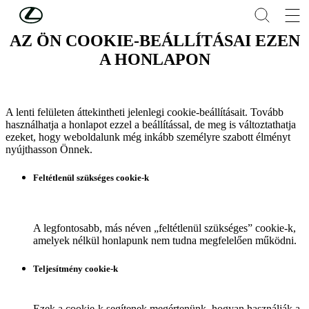
Skip to Main Content
(Press Enter)
AZ ÖN COOKIE-BEÁLLÍTÁSAI EZEN
A HONLAPON
A lenti felületen áttekintheti jelenlegi cookie-beállításait. Tovább
használhatja a honlapot ezzel a beállítással, de meg is változtathatja
ezeket, hogy weboldalunk még inkább személyre szabott élményt
nyújthasson Önnek.
Feltétlenül szükséges cookie-k
A legfontosabb, más néven „feltétlenül szükséges” cookie-k,
amelyek nélkül honlapunk nem tudna megfelelően működni.
Teljesítmény cookie-k
Ezek a cookie-k segítenek megértenünk, hogyan használják a