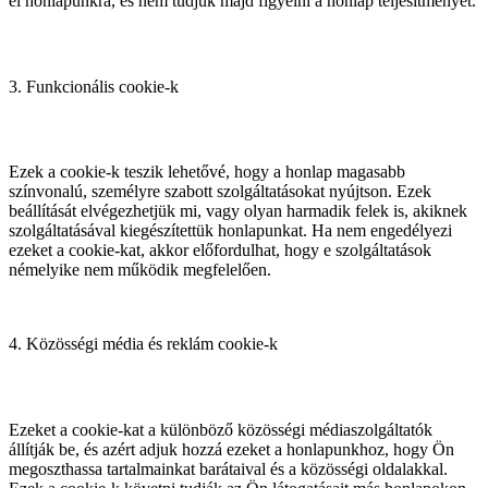
el honlapunkra, és nem tudjuk majd figyelni a honlap teljesítményét.
3. Funkcionális cookie-k
Ezek a cookie-k teszik lehetővé, hogy a honlap magasabb
színvonalú, személyre szabott szolgáltatásokat nyújtson. Ezek
beállítását elvégezhetjük mi, vagy olyan harmadik felek is, akiknek
szolgáltatásával kiegészítettük honlapunkat. Ha nem engedélyezi
ezeket a cookie-kat, akkor előfordulhat, hogy e szolgáltatások
némelyike nem működik megfelelően.
4. Közösségi média és reklám cookie-k
Ezeket a cookie-kat a különböző közösségi médiaszolgáltatók
állítják be, és azért adjuk hozzá ezeket a honlapunkhoz, hogy Ön
megoszthassa tartalmainkat barátaival és a közösségi oldalakkal.