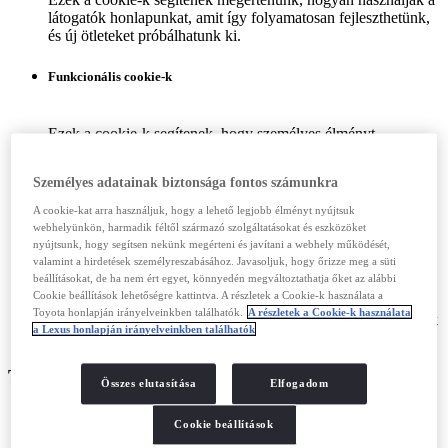
látogatók honlapunkat, amit így folyamatosan fejleszthetünk,
és új ötleteket próbálhatunk ki.
Funkcionális cookie-k
Ezek a cookie-k segítenek, hogy személyes élményt
nyújtsunk Önnek, megjegyezve preferenciáit és beállításait –
például az eddig meglátogatott oldalakat vagy a megtekintett
Személyes adatainak biztonsága fontos számunkra
autókat.
A cookie-kat arra használjuk, hogy a lehető legjobb élményt nyújtsuk
Közösségi média és reklám
webhelyünkön, harmadik féltől származó szolgáltatásokat és eszközöket
nyújtsunk, hogy segítsen nekünk megérteni és javítani a webhely működését,
valamint a hirdetések személyreszabásához. Javasoljuk, hogy őrizze meg a süti
beállításokat, de ha nem ért egyet, könnyedén megváltoztathatja őket az alábbi
Cookie beállítások lehetőségre kattintva. A részletek a Cookie-k használata a
Ezeket a cookie-kat a honlapon kívüli hirdetéseink személyre
Toyota honlapján irányelveinkben találhatók.
A részletek a Cookie-k használata
szabására használjuk, hogy hirdetéseink jobban megfeleljenek
a Lexus honlapján irányelveinkben találhatók
az Ön érdeklődésének.
TOVÁBBI INFORMÁCIÓ A COOKIE-KRÓL
Összes elutasítása
Elfogadom
Cookie beállítások