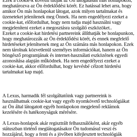
Ezek a cookie-k követni tudják az Ön látogatásait más honlapokon,
meghatározva az Ön érdeklődési körét. Ez hatással lehet arra, hogy
amikor Ön más honlapokat látogat, azok milyen tartalmakat és
üzeneteket jelenítenek meg Önnek. Ha nem engedélyezi ezeket a
cookie-kat, előfordulhat, hogy nem tudja majd használni vagy
megjeleníteni ezeket a megosztásra szolgáló eszközöket..
Ezeket a cookie-kat hirdetési partnereink állíthatják be honlapunkon,
hogy meghatározzák az Ön érdeklődési körét, és ennek megfelelő
hirdetéseket jelenítsenek meg az Ön számára más honlapokon. Ezek
nem tárolnak közvetlenül személyes információkat, hanem az Ön
böngésző programjának és internet-használati eszközének egyedi
azonosítása alapján működnek. Ha nem engedélyezi ezeket a
cookie-kat, akkor előfordulhat, hogy kevésbé célzott hirdetési
tartalmakat kap majd.
A Lexus, harmadik fél szolgáltatóink vagy partnereink is
használhatnak cookie-kat vagy egyéb nyomkövető technológiákat
az Ön által látogatott egyéb honlapokon megjelenő reklámok
kezelésére és hatékonyságuk mérésére.
A Lexus-honlapok akár regisztrált felhasználóként, akár egyéb
státuszban történő meglátogatásakor Ön tudomásul veszi és
hozzájárul, hogy a fenti és a jövőben kifejlesztett technológiák