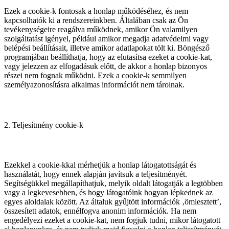
Ezek a cookie-k fontosak a honlap működéséhez, és nem
kapcsolhatók ki a rendszereinkben. Általában csak az Ön
tevékenységeire reagálva működnek, amikor Ön valamilyen
szolgáltatást igényel, például amikor megadja adatvédelmi vagy
belépési beállításait, illetve amikor adatlapokat tölt ki. Böngésző
programjában beállíthatja, hogy az elutasítsa ezeket a cookie-kat,
vagy jelezzen az elfogadásuk előtt, de akkor a honlap bizonyos
részei nem fognak működni. Ezek a cookie-k semmilyen
személyazonosításra alkalmas információt nem tárolnak.
2. Teljesítmény cookie-k
Ezekkel a cookie-kkal mérhetjük a honlap látogatottságát és
használatát, hogy ennek alapján javítsuk a teljesítményét.
Segítségükkel megállapíthatjuk, melyik oldalt látogatják a legtöbben
vagy a legkevesebben, és hogy látogatóink hogyan lépkednek az
egyes aloldalak között. Az általuk gyűjtött információk ‚ömlesztett’,
összesített adatok, ennélfogva anonim információk. Ha nem
engedélyezi ezeket a cookie-kat, nem fogjuk tudni, mikor látogatott