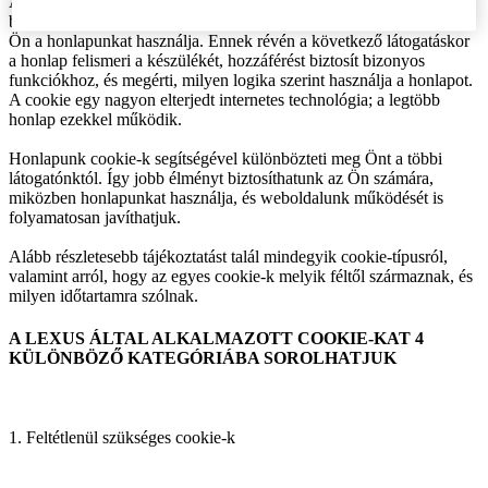
A cookie egy apró, a honlapunkról elküldött adat, amit az Ön
böngésző programja, mobiltelefonja vagy más eszköze tárol, amíg
Ön a honlapunkat használja. Ennek révén a következő látogatáskor
a honlap felismeri a készülékét, hozzáférést biztosít bizonyos
funkciókhoz, és megérti, milyen logika szerint használja a honlapot.
A cookie egy nagyon elterjedt internetes technológia; a legtöbb
honlap ezekkel működik.
Honlapunk cookie-k segítségével különbözteti meg Önt a többi
látogatónktól. Így jobb élményt biztosíthatunk az Ön számára,
miközben honlapunkat használja, és weboldalunk működését is
folyamatosan javíthatjuk.
Alább részletesebb tájékoztatást talál mindegyik cookie-típusról,
valamint arról, hogy az egyes cookie-k melyik féltől származnak, és
milyen időtartamra szólnak.
A LEXUS ÁLTAL ALKALMAZOTT COOKIE-KAT 4
KÜLÖNBÖZŐ KATEGÓRIÁBA SOROLHATJUK
1. Feltétlenül szükséges cookie-k