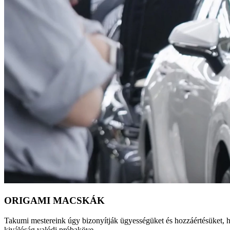
ORIGAMI MACSKÁK
Takumi mestereink úgy bizonyítják ügyességüket és hozzáértésüket, 
kiválóság valódi próbaköve.