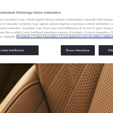
 adatainak biztonsága fontos számunkra
arra használjuk, hogy a lehető legjobb élményt nyújtsuk webhelyünkön, harmadik féltől szárma
kat és eszközöket nyújtsunk, hogy segítsen nekünk megérteni és javítani a webhely működését, va
emélyreszabásához. Javasoljuk, hogy őrizze meg a süti beállításokat, de ha nem ért egyet, könny
atja őket az alábbi Cookie beállítások lehetőségre kattintva. A részletek a Cookie-k használata a 
en találhatók.
A részletek a Cookie-k használata a Lexus honlapján irányelveinkben találhat
Cookie beállítások
Összes elutasítása
El