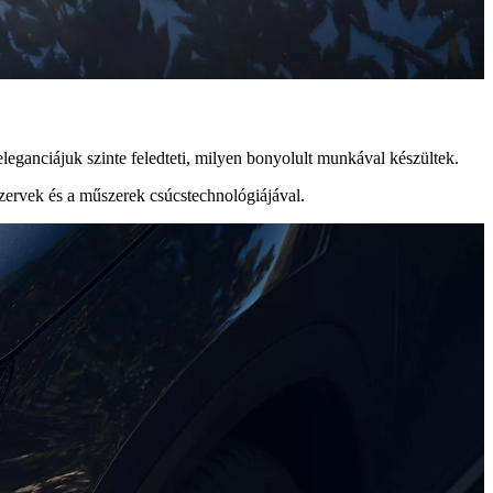
eganciájuk szinte feledteti, milyen bonyolult munkával készültek.
szervek és a műszerek csúcstechnológiájával.