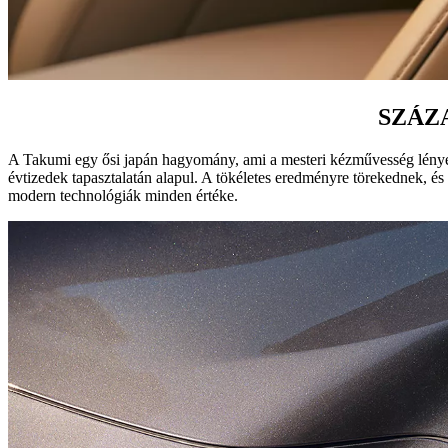
SZÁZ
A Takumi egy ősi japán hagyomány, ami a mesteri kézművesség lényegét
évtizedek tapasztalatán alapul. A tökéletes eredményre törekednek, é
modern technológiák minden értéke.