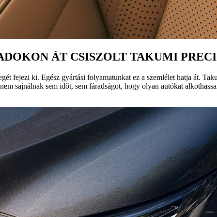
ADOKON ÁT CSISZOLT TAKUMI PRECI
 fejezi ki. Egész gyártási folyamatunkat ez a szemlélet hatja át. Taku
s nem sajnálnak sem időt, sem fáradságot, hogy olyan autókat alkothassa