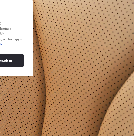
zó
lamint a
edén
Toyota honlapján
ók
fogadom