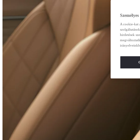
Személyes
A cookie-kat 
szolgáltatáso
hirdetések sz
megváltoztath
irányelveinkb