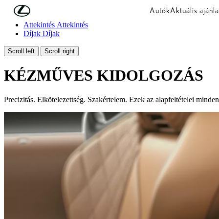
Skip to Main Content
(Press Enter)
Autók
Aktuális ajánla
Áttekintés
Áttekintés
Díjak
Díjak
Scroll left
Scroll right
KÉZMŰVES KIDOLGOZÁS
Precizitás. Elkötelezettség. Szakértelem. Ezek az alapfeltételei mind