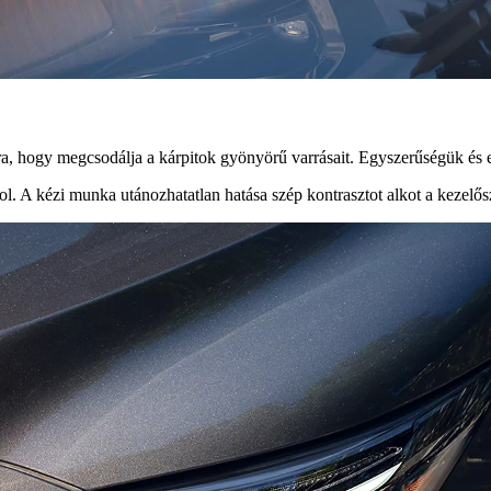
, hogy megcsodálja a kárpitok gyönyörű varrásait. Egyszerűségük és el
ol. A kézi munka utánozhatatlan hatása szép kontrasztot alkot a kezelő