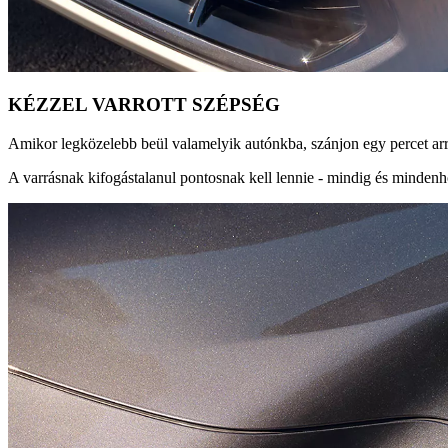
KÉZZEL VARROTT SZÉPSÉG
Amikor legközelebb beül valamelyik autónkba, szánjon egy percet arra
A varrásnak kifogástalanul pontosnak kell lennie - mindig és mindenh