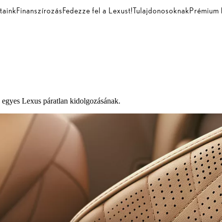
taink
Finanszírozás
Fedezze fel a Lexust!
Tulajdonosoknak
Prémium 
en egyes Lexus páratlan kidolgozásának.