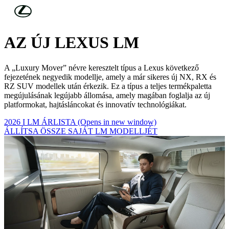
Skip to Main Content
(Press Enter)
SZEMÉLYESSÉ TESZI A LUXUST!
AZ ÚJ LEXUS LM
A „Luxury Mover” névre keresztelt típus a Lexus következő
fejezetének negyedik modellje, amely a már sikeres új NX, RX és
RZ SUV modellek után érkezik. Ez a típus a teljes termékpaletta
megújulásának legújabb állomása, amely magában foglalja az új
platformokat, hajtásláncokat és innovatív technológiákat.
2026 I LM ÁRLISTA
(Opens in new window)
ÁLLÍTSA ÖSSZE SAJÁT LM MODELLJÉT