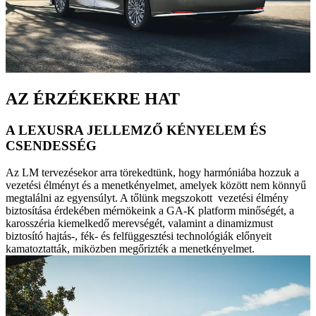
AZ ÉRZÉKEKRE HAT
A LEXUSRA JELLEMZŐ KÉNYELEM ÉS
CSENDESSÉG
Az LM tervezésekor arra törekedtünk, hogy harmóniába hozzuk a
vezetési élményt és a menetkényelmet, amelyek között nem könnyű
megtalálni az egyensúlyt. A tőlünk megszokott vezetési élmény
biztosítása érdekében mérnökeink a GA-K platform minőségét, a
karosszéria kiemelkedő merevségét, valamint a dinamizmust
biztosító hajtás-, fék- és felfüggesztési technológiák előnyeit
kamatoztatták, miközben megőrizték a menetkényelmet.