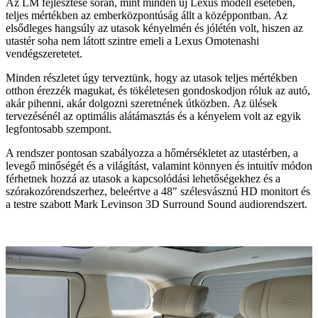
Az LM fejlesztése során, mint minden új Lexus modell esetében,
teljes mértékben az emberközpontúság állt a középpontban.
Az
elsődleges hangsúly az utasok kényelmén és jólétén volt, hiszen az
utastér soha nem látott szintre emeli a Lexus Omotenashi
vendégszeretetet.
Minden részletet úgy terveztünk, hogy az utasok teljes mértékben
otthon érezzék magukat, és tökéletesen gondoskodjon róluk az autó,
akár pihenni, akár dolgozni szeretnének útközben. Az ülések
tervezésénél az optimális alátámasztás és a kényelem volt az egyik
legfontosabb szempont.
A rendszer pontosan szabályozza a hőmérsékletet az utastérben, a
levegő minőségét és a világítást, valamint könnyen és intuitív módon
férhetnek hozzá az utasok a kapcsolódási lehetőségekhez és a
szórakozórendszerhez, beleértve a 48" szélesvásznú HD monitort és
a testre szabott Mark Levinson 3D Surround Sound audiorendszert.