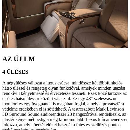
AZ ÚJ LM
4 ÜLÉSES
A négyüléses változat a luxus csúcsa, mindössze két többfunkciós
hátsó üléssel és rengeteg olyan funkcióval, amelyek minden utazást
rendkívül kényelmessé és élvezetessé tesznek. Ezek közé tartozik az
első és hátsó üléssor közötti válaszfal. Ez egy 48" szélesvásznú
monitort és egy üvegpanelt is magában foglal, amely a privátszféra
védelme érdekében el is sötétíthető. A testreszabott Mark Levinson
3D Surround Sound audiorendszer 23 hangszóróval rendelkezik, az
utastér kényelmét pedig a még kifinomultabb Lexus klímamenedzser
fokozza, amely hőérzékelőket használ a fűtés és szellőzés pontos
szabályozására és vezérlésére.