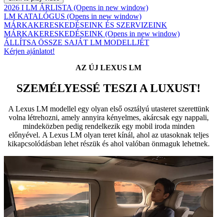
2026 I LM ÁRLISTA
(Opens in new window)
LM KATALÓGUS
(Opens in new window)
MÁRKAKERESKEDÉSEINK ÉS SZERVIZEINK
MÁRKAKERESKEDÉSEINK
(Opens in new window)
ÁLLÍTSA ÖSSZE SAJÁT LM MODELLJÉT
Kérjen ajánlatot!
AZ ÚJ LEXUS LM
SZEMÉLYESSÉ TESZI A LUXUST!
A Lexus LM modellel egy olyan első osztályú utasteret szerettünk
volna létrehozni, amely annyira kényelmes, akárcsak egy nappali,
mindeközben pedig rendelkezik egy mobil iroda minden
előnyével. A Lexus LM olyan teret kínál, ahol az utasoknak teljes
kikapcsolódásban lehet részük és ahol valóban önmaguk lehetnek.