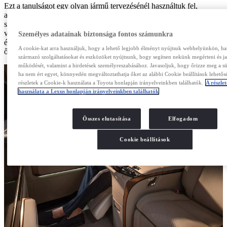
Ezt a tanulságot egy olyan jármű tervezésénél használtuk fel,
amelyben az utasok teljesen „gondtalannak” érezhetik magukat,
személyre szabott kényelem kíséretében. Ez az Omotenashi
vendégszeretet elve, melynek lényege, hogy az emberek úgy
Személyes adatainak biztonsága fontos számunkra
érezzék, szívesen látják őket és törődnek velük, éppen úgy, ahogyan
A cookie-kat arra használjuk, hogy a lehető legjobb élményt nyújtsuk webhelyünkön, ha
ők bánnak az otthonukba érkező vendégekkel.
származó szolgáltatásokat és eszközöket nyújtsunk, hogy segítsen nekünk megérteni és j
működését, valamint a hirdetések személyreszabásához. Javasoljuk, hogy őrizze meg a süt
ha nem ért egyet, könnyedén megváltoztathatja őket az alábbi Cookie beállítások lehetősé
részletek a Cookie-k használata a Toyota honlapján irányelveinkben találhatók.
A részle
használata a Lexus honlapján irányelveinkben találhatók
Összes elutasítása
Elfogadom
Cookie beállítások