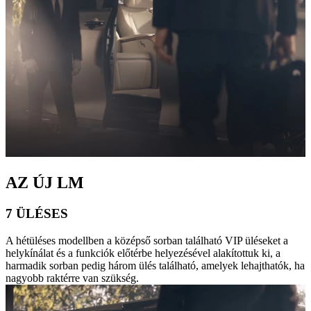
AZ ÚJ LM
7 ÜLÉSES
A hétüléses modellben a középső sorban található VIP üléseket a
helykínálat és a funkciók előtérbe helyezésével alakítottuk ki, a
harmadik sorban pedig három ülés található, amelyek lehajthatók, ha
nagyobb raktérre van szükség.