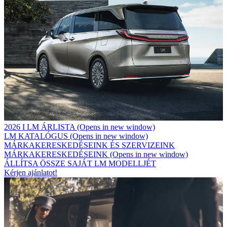
2026 I LM ÁRLISTA
(Opens in new window)
LM KATALÓGUS
(Opens in new window)
MÁRKAKERESKEDÉSEINK ÉS SZERVIZEINK
MÁRKAKERESKEDÉSEINK
(Opens in new window)
ÁLLÍTSA ÖSSZE SAJÁT LM MODELLJÉT
Kérjen ajánlatot!