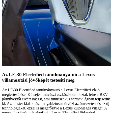
Az LF-30 Electrified tanulmányautó a Lexus
villamosítási jövőképét testesíti meg
Az LF-30 Electrified tanulmányautó a Lexus Electrified vízió
megtestesülése. Külsején művészi eszközökkel hozták létre a BEV
járművektől elvárt imázst, ami futurisztikus formavilágban teljesedik
ki. Az utastér kialakítása magabiztosan ötvözi az önvezetést és az új
technológiákat, ezzel is megerősítve a Lexus különleges világát. A
menetteljesítmények alapjául a Lexus Electrified fődarabok