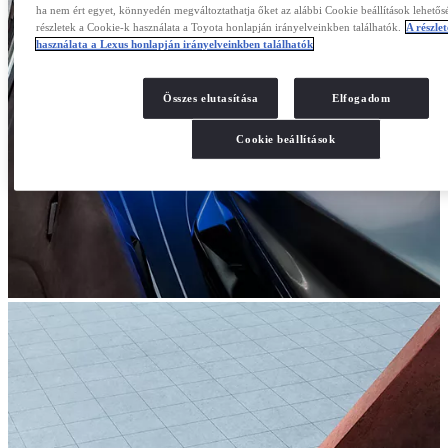
ha nem ért egyet, könnyedén megváltoztathatja őket az alábbi Cookie beállítások lehetősé
részletek a Cookie-k használata a Toyota honlapján irányelveinkben találhatók.
A részle
használata a Lexus honlapján irányelveinkben találhatók
Összes elutasítása
Elfogadom
Cookie beállítások