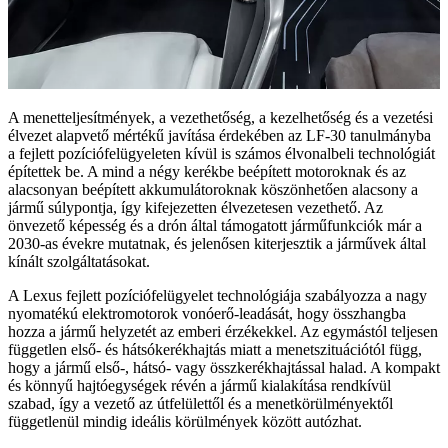
A menetteljesítmények, a vezethetőség, a kezelhetőség és a vezetési
élvezet alapvető mértékű javítása érdekében az LF-30 tanulmányba
a fejlett pozíciófelügyeleten kívül is számos élvonalbeli technológiát
építettek be. A mind a négy kerékbe beépített motoroknak és az
alacsonyan beépített akkumulátoroknak köszönhetően alacsony a
jármű súlypontja, így kifejezetten élvezetesen vezethető. Az
önvezető képesség és a drón által támogatott járműfunkciók már a
2030-as évekre mutatnak, és jelenősen kiterjesztik a járművek által
kínált szolgáltatásokat.
A Lexus fejlett pozíciófelügyelet technológiája szabályozza a nagy
nyomatékú elektromotorok vonóerő-leadását, hogy összhangba
hozza a jármű helyzetét az emberi érzékekkel. Az egymástól teljesen
független első- és hátsókerékhajtás miatt a menetszituációtól függ,
hogy a jármű első-, hátsó- vagy összkerékhajtással halad. A kompakt
és könnyű hajtóegységek révén a jármű kialakítása rendkívül
szabad, így a vezető az útfelülettől és a menetkörülményektől
függetlenül mindig ideális körülmények között autózhat.