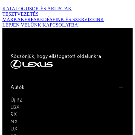
KATALÓGUSOK ÉS ÁRLISTÁK
TESZTVEZETÉS
MÁRKAKERESKEDÉSEINK ÉS SZERVIZEINK
LÉPJEN VELÜNK KAPCSOLATBA!
Köszönjük, hogy ellátogatott oldalunkra
Autók
Új RZ
LBX
RX
NX
UX