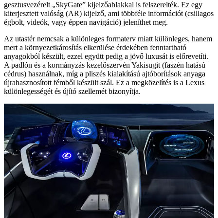
gesztusvezérelt „SkyGate” kijelzőablakkal is felszerelték. Ez egy
kiterjesztett valóság (AR) kijelző, ami többféle információt (csillagos
égbolt, videók, vagy éppen navigáció) jeleníthet meg.
Az utastér nemcsak a különleges formaterv miatt különleges, hanem
mert a környezetkárosítás elkerülése érdekében fenntartható
anyagokból készült, ezzel együtt pedig a jövő luxusát is előrevetíti.
A padlón és a kormányzás kezelőszervén Yakisugit (faszén hatású
cédrus) használnak, míg a pliszés kialakítású ajtóborítások anyaga
újrahasznosított fémből készült szál. Ez a megközelítés is a Lexus
különlegességét és újító szellemét bizonyítja.