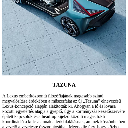
TAZUNA
A Lexus emberközpontú filozófiájának magasabb szintű
megvalósítása érdekében a műszerfalat az új „Tazuna” elnevezésű
Lexus-koncepció alapján alakították ki. Ahogyan a ló és lovasa
közötti egyetértés alapja a gyeplő, úgy a kormányzás kezelőszervére
épített kapcsolók és a head-up kijelző közötti magas fokú
koordináció a kulcsa annak a térkialakításnak, aminek köszönhetően
a vezető a vezetésre összpontosíthat. Mégpedig úgy, hogy közben