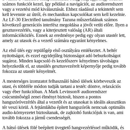
számos funkciót kezel, így például a navigációt, az audiorendszert
vagy a vezetési mód kiválasztását. Ehhez ráadásul a tekintetét sem
kell levennie az útról, és mechanikus kapcsolókat sem kell kezelnie.
Az LF-30 Electrified tanulmány Tazuna műszerfalának számos
következő generációs interfész megoldása a jövőt vetíti előre. Ilyen a
gesztusvezérlés, vagy a kiterjesztett valóság (AR) általi
információközlés. Ennek az eredménye pedig egy olyan utastér lett,
amely az utasok és a vezető számára egyaránt kényelmes.
Az első ülés egy repülőgép első osztályára emlékeztet. A beltér
nyitottságot, és ezzel egyidejűleg biztonságot adó beburkoltságot
sugároz. Minden kapcsoló és kezelőszerv kényelmes távolságra
helyezkedik el, az utasülés gesztusvezérelt képernyője pedig tovább
fokozza az utastér kényelmét.
A mesterséges izomzatot felhasználó hátsó ülések körbeveszik az
utast, és többféle módon tudják tartani a testét: döntve, relaxációs
vagy éber funkcióban. A Mark Levinson® audiorendszer
csúcsminőségű zenei élményt biztosít, hiszen a pontos
hangszóróvezérlés által a vezetőt és az utasokat is ideális akusztikus
tér veszi körül. A fejtámlákba épített hangszórók nemcsak optimális
audio-környezetet biztosítanak, de zajkioltó funkciójuk is van, ami
tovább fokozza a jármű csendességét.
A hátsó ülések fölé beépített üvegtető hangvezérléssel működik, és