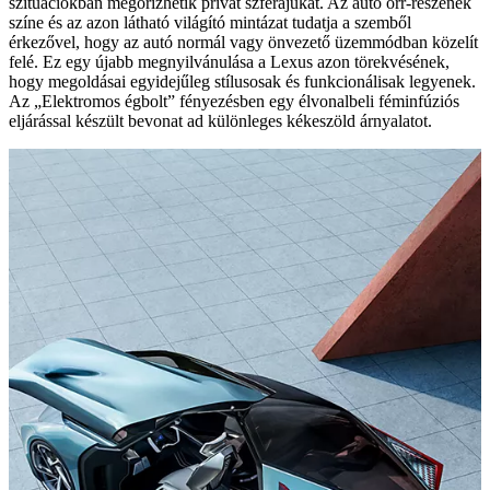
szituációkban megőrizhetik privát szférájukat. Az autó orr-részének
színe és az azon látható világító mintázat tudatja a szemből
érkezővel, hogy az autó normál vagy önvezető üzemmódban közelít
felé. Ez egy újabb megnyilvánulása a Lexus azon törekvésének,
hogy megoldásai egyidejűleg stílusosak és funkcionálisak legyenek.
Az „Elektromos égbolt” fényezésben egy élvonalbeli féminfúziós
eljárással készült bevonat ad különleges kékeszöld árnyalatot.