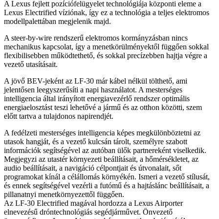
A Lexus fejlett pozíciófelügyelet technológiája központi eleme a
Lexus Electrified víziónak, így ez a technológia a teljes elektromos
modellpalettában megjelenik majd.
A steer-by-wire rendszerű elektromos kormányzásban nincs
mechanikus kapcsolat, így a menetkörülményektől függően sokkal
flexibilisebben működtethető, és sokkal precízebben hajtja végre a
vezető utasításait.
A jövő BEV-jeként az LF-30 már kábel nélkül tölthető, ami
jelentősen leegyszerűsíti a napi használatot. A mesterséges
intelligencia által irányított energiavezérlő rendszer optimális
energiaelosztást teszi lehetővé a jármű és az otthon közötti, szem
előtt tartva a tulajdonos napirendjét.
A fedélzeti mesterséges intelligencia képes megkülönböztetni az
utasok hangját, és a vezető kulcsán tárolt, személyre szabott
információk segítségével az autóban ülők partnereként viselkedik.
Megjegyzi az utastér környezeti beállításait, a hőmérsékletet, az
audio beállításait, a navigáció célpontjait és útvonalait, sőt
programokat kínál a célállomás környékén. Ismeri a vezető stílusát,
és ennek segítségével vezérli a futómű és a hajtáslánc beállításait, a
pillanatnyi menetkörnyezettől függően.
Az LF-30 Electrified magával hordozza a Lexus Airporter
elnevezésű dróntechnológiás segédjárművet. Önvezető