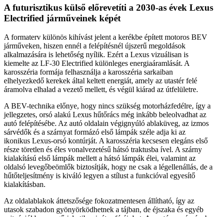
A futurisztikus külső előrevetíti a 2030-as évek Lexus
Electrified járműveinek képét
A formaterv különös kihívást jelent a kerékbe épített motoros BEV
járműveken, hiszen ennél a felépítésnél újszerű megoldások
alkalmazására is lehetőség nyílik. Ezért a Lexus vizuálisan is
kiemelte az LF-30 Electrified különleges energiaáramlását. A
karosszéria formája felhasználja a karosszéria sarkaiban
elhelyezkedő kerekek által keltett energiát, amely az utastér felé
áramolva elhalad a vezető mellett, és végül kiárad az útfelületre.
A BEV-technika előnye, hogy nincs szükség motorházfedélre, így a
jellegzetes, orsó alakú Lexus hűtőrács még inkább beleolvadhat az
autó felépítésébe. Az autó oldalain végignyúló ablaküveg, az izmos
sárvédők és a szárnyat formázó első lámpák széle adja ki az
ikonikus Lexus-orsó kontúrját. A karosszéria kecsesen elegáns első
része töretlen és éles vonalvezetésű hátsó traktusba ível. A szárny
kialakítású első lámpák mellett a hátsó lámpák élei, valamint az
oldalsó levegőbeömlők biztosítják, hogy ne csak a légellenállás, de a
hűtőteljesítmény is kiváló legyen a stílust a funkcióval egyesítő
kialakításban.
Az oldalablakok áttetszősége fokozatmentesen állítható, így az
utasok szabadon gyönyörködhetnek a tájban, de éjszaka és egyéb