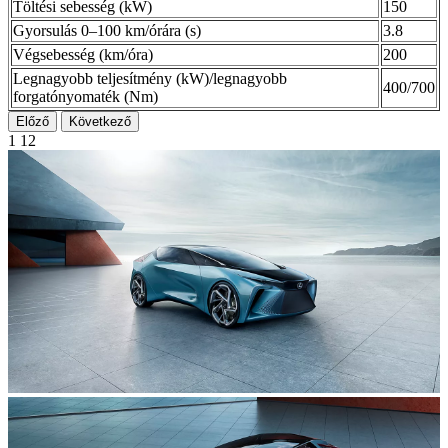
Töltési sebesség (kW)
150
Gyorsulás 0–100 km/órára (s)
3.8
Végsebesség (km/óra)
200
Legnagyobb teljesítmény (kW)/legnagyobb
400/700
forgatónyomaték (Nm)
Előző
Következő
1
12