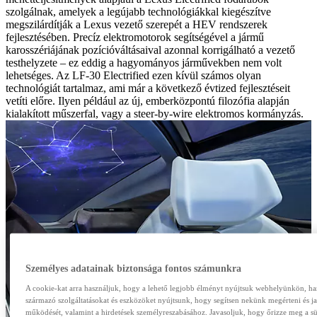
szolgálnak, amelyek a legújabb technológiákkal kiegészítve
megszilárdítják a Lexus vezető szerepét a HEV rendszerek
fejlesztésében. Precíz elektromotorok segítségével a jármű
karosszériájának pozícióváltásaival azonnal korrigálható a vezető
testhelyzete – ez eddig a hagyományos járművekben nem volt
lehetséges. Az LF-30 Electrified ezen kívül számos olyan
technológiát tartalmaz, ami már a következő évtized fejlesztéseit
vetíti előre. Ilyen például az új, emberközpontú filozófia alapján
kialakított műszerfal, vagy a steer-by-wire elektromos kormányzás.
Személyes adatainak biztonsága fontos számunkra
A cookie-kat arra használjuk, hogy a lehető legjobb élményt nyújtsuk webhelyünkön, ha
származó szolgáltatásokat és eszközöket nyújtsunk, hogy segítsen nekünk megérteni és j
működését, valamint a hirdetések személyreszabásához. Javasoljuk, hogy őrizze meg a süt