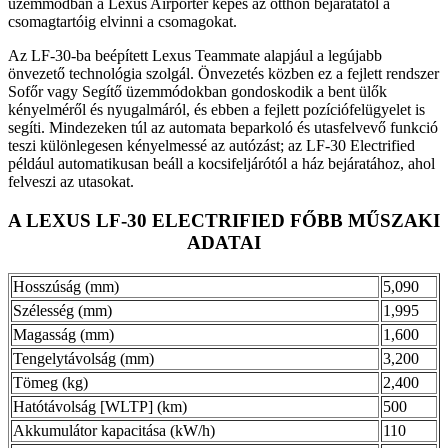
üzemmódban a Lexus Airporter képes az otthon bejáratától a
csomagtartóig elvinni a csomagokat.
Az LF-30-ba beépített Lexus Teammate alapjául a legújabb
önvezető technológia szolgál. Önvezetés közben ez a fejlett rendszer
Sofőr vagy Segítő üzemmódokban gondoskodik a bent ülők
kényelméről és nyugalmáról, és ebben a fejlett pozíciófelügyelet is
segíti. Mindezeken túl az automata beparkoló és utasfelvevő funkció
teszi különlegesen kényelmessé az autózást; az LF-30 Electrified
például automatikusan beáll a kocsifeljárótól a ház bejáratához, ahol
felveszi az utasokat.
A LEXUS LF-30 ELECTRIFIED FŐBB MŰSZAKI
ADATAI
Hosszúság (mm)
5,090
Szélesség (mm)
1,995
Magasság (mm)
1,600
Tengelytávolság (mm)
3,200
Tömeg (kg)
2,400
Hatótávolság [WLTP] (km)
500
Akkumulátor kapacitása (kW/h)
110