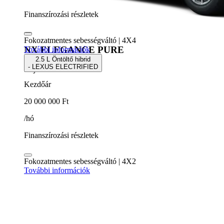
Finanszírozási részletek
Fokozatmentes sebességváltó | 4X4
NX ELEGANCE PURE
További információk
2.5 L Öntöltő hibrid
- LEXUS ELECTRIFIED
5 ajtós SUV
Kezdőár
20 000 000 Ft
/hó
Finanszírozási részletek
Fokozatmentes sebességváltó | 4X2
További információk