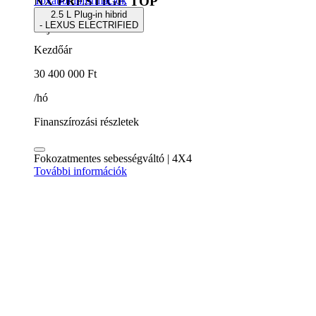
NX PRESTIGE TOP
További információk
2.5 L Plug-in hibrid
- LEXUS ELECTRIFIED
5 ajtós SUV
Kezdőár
30 400 000 Ft
/hó
Finanszírozási részletek
Fokozatmentes sebességváltó | 4X4
További információk