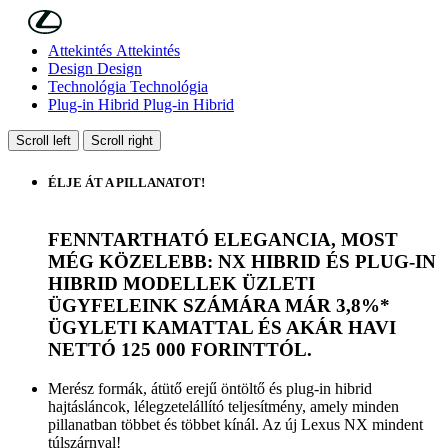
Skip to Main Content
(Press Enter)
Áttekintés
Áttekintés
Design
Design
Technológia
Technológia
Plug-in Hibrid
Plug-in Hibrid
Scroll left
Scroll right
ÉLJE ÁT A PILLANATOT!
FENNTARTHATÓ ELEGANCIA, MOST
MÉG KÖZELEBB: NX HIBRID ÉS PLUG-IN
HIBRID MODELLEK ÜZLETI
ÜGYFELEINK SZÁMÁRA MÁR 3,8%*
ÜGYLETI KAMATTAL ÉS AKÁR HAVI
NETTÓ 125 000 FORINTTÓL.
Merész formák, átütő erejű öntöltő és plug-in hibrid
hajtásláncok, lélegzetelállító teljesítmény, amely minden
pillanatban többet és többet kínál. Az új Lexus NX mindent
túlszárnyal!