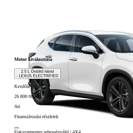
Motor kiválasztása
2.5 L Öntöltő hibrid
- LEXUS ELECTRIFIED
Kezdőár
26 800 000 Ft
/hó
Finanszírozási részletek
Fokozatmentes sebességváltó | 4X4