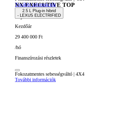
NX EXECUTIVE TOP
További információk
2.5 L Plug-in hibrid
- LEXUS ELECTRIFIED
5 ajtós SUV
Kezdőár
29 400 000 Ft
/hó
Finanszírozási részletek
Fokozatmentes sebességváltó | 4X4
További információk