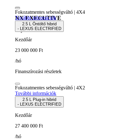
Fokozatmentes sebességváltó | 4X4
NX EXECUTIVE
További információk
2.5 L Öntöltő hibrid
- LEXUS ELECTRIFIED
5 ajtós SUV
Kezdőár
23 000 000 Ft
/hó
Finanszírozási részletek
Fokozatmentes sebességváltó | 4X2
További információk
2.5 L Plug-in hibrid
- LEXUS ELECTRIFIED
Kezdőár
27 400 000 Ft
/hó