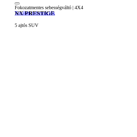
Fokozatmentes sebességváltó | 4X4
NX PRESTIGE
További információk
5 ajtós SUV