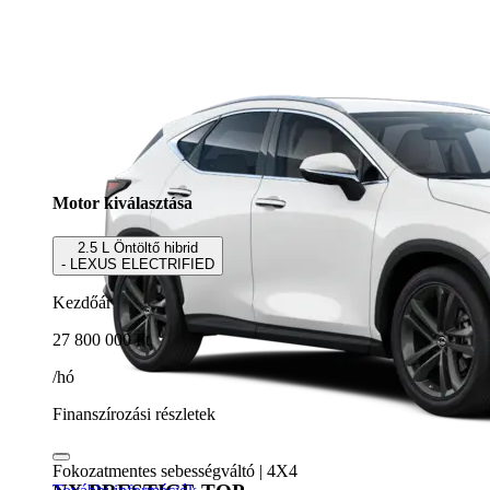
Motor kiválasztása
2.5 L Öntöltő hibrid
- LEXUS ELECTRIFIED
Kezdőár
27 800 000 Ft
/hó
Finanszírozási részletek
Fokozatmentes sebességváltó | 4X4