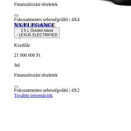
Finanszírozási részletek
Fokozatmentes sebességváltó | 4X4
NX ELEGANCE
További információk
2.5 L Öntöltő hibrid
- LEXUS ELECTRIFIED
5 ajtós SUV
Kezdőár
21 000 000 Ft
/hó
Finanszírozási részletek
Fokozatmentes sebességváltó | 4X2
További információk