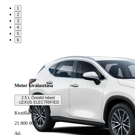
1
2
3
4
5
6
Motor kiválasztása
2.5 L Öntöltő hibrid
- LEXUS ELECTRIFIED
Kezdőár
21 800 000 Ft
/hó