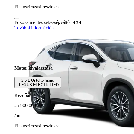
Finanszírozási részletek
Fokozatmentes sebességváltó | 4X4
További információk
Motor kiválasztása
2.5 L Öntöltő hibrid
- LEXUS ELECTRIFIED
Kezdőár
25 900 000 Ft
/hó
Finanszírozási részletek