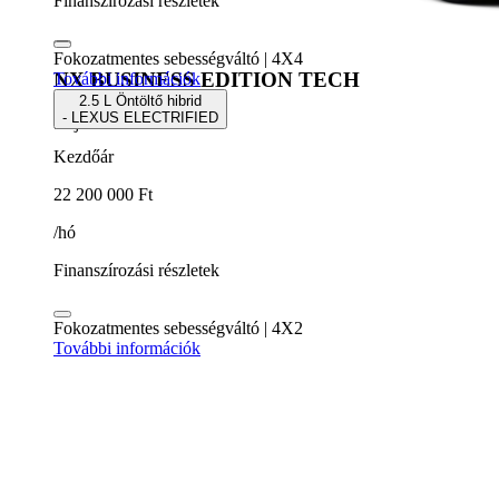
Finanszírozási részletek
Fokozatmentes sebességváltó | 4X4
NX BUSINESS EDITION TECH
További információk
2.5 L Öntöltő hibrid
- LEXUS ELECTRIFIED
5 ajtós SUV
Kezdőár
22 200 000 Ft
/hó
Finanszírozási részletek
Fokozatmentes sebességváltó | 4X2
További információk