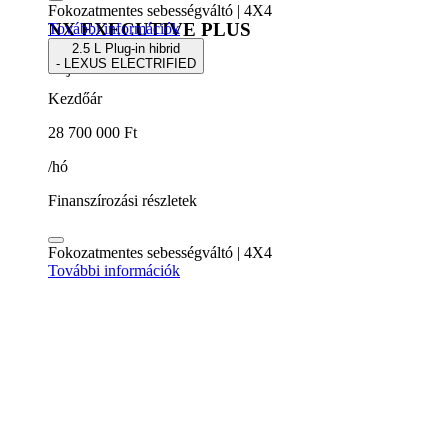
Fokozatmentes sebességváltó | 4X4
NX EXECUTIVE PLUS
További információk
2.5 L Plug-in hibrid
- LEXUS ELECTRIFIED
5 ajtós SUV
Kezdőár
28 700 000 Ft
/hó
Finanszírozási részletek
Fokozatmentes sebességváltó | 4X4
További információk