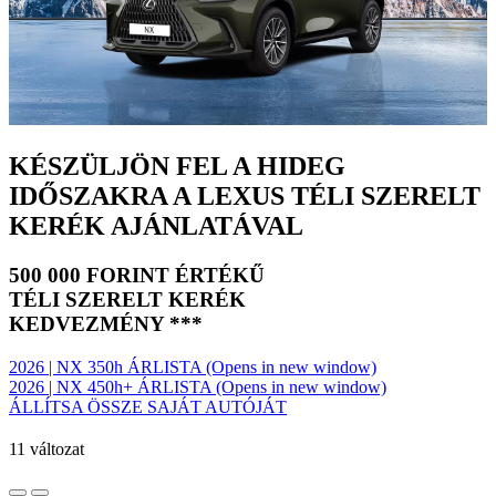
KÉSZÜLJÖN FEL A HIDEG
IDŐSZAKRA A LEXUS TÉLI SZERELT
KERÉK AJÁNLATÁVAL
500 000 FORINT ÉRTÉKŰ
TÉLI SZERELT KERÉK
KEDVEZMÉNY ***
2026 | NX 350h ÁRLISTA
(Opens in new window)
2026 | NX 450h+ ÁRLISTA
(Opens in new window)
ÁLLÍTSA ÖSSZE SAJÁT AUTÓJÁT
11
változat