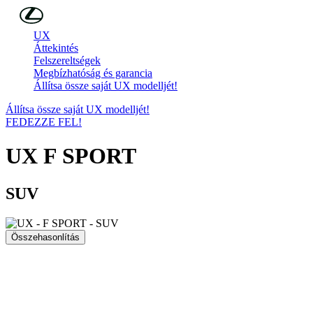
Skip to Main Content
(Press Enter)
UX
Áttekintés
Felszereltségek
Megbízhatóság és garancia
Állítsa össze saját UX modelljét!
Állítsa össze saját UX modelljét!
FEDEZZE FEL!
UX
F SPORT
SUV
Összehasonlítás