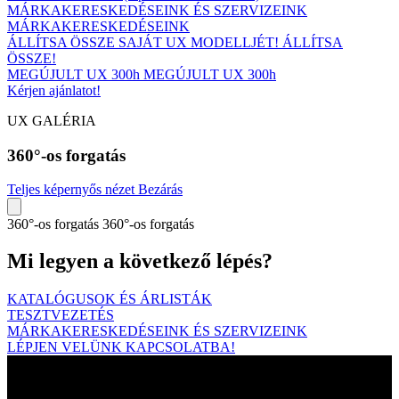
MÁRKAKERESKEDÉSEINK ÉS SZERVIZEINK
MÁRKAKERESKEDÉSEINK
ÁLLÍTSA ÖSSZE SAJÁT UX MODELLJÉT!
ÁLLÍTSA
ÖSSZE!
MEGÚJULT UX 300h
MEGÚJULT UX 300h
Kérjen ajánlatot!
UX GALÉRIA
360°-os forgatás
Teljes képernyős nézet
Bezárás
360°-os forgatás
360°-os forgatás
Mi legyen a következő lépés?
KATALÓGUSOK ÉS ÁRLISTÁK
TESZTVEZETÉS
MÁRKAKERESKEDÉSEINK ÉS SZERVIZEINK
LÉPJEN VELÜNK KAPCSOLATBA!