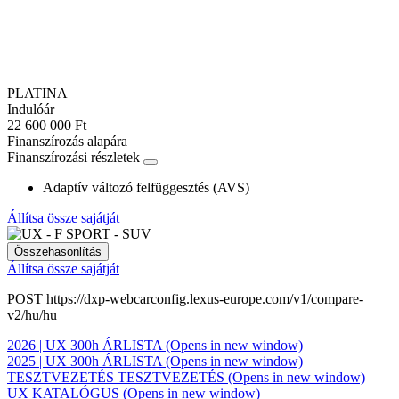
PLATINA
Indulóár
22 600 000 Ft
Finanszírozás alapára
Finanszírozási részletek
Adaptív változó felfüggesztés (AVS)
Állítsa össze sajátját
Összehasonlítás
Állítsa össze sajátját
POST https://dxp-webcarconfig.lexus-europe.com/v1/compare-
v2/hu/hu
2026 | UX 300h ÁRLISTA
(Opens in new window)
2025 | UX 300h ÁRLISTA
(Opens in new window)
TESZTVEZETÉS
TESZTVEZETÉS
(Opens in new window)
UX KATALÓGUS
(Opens in new window)