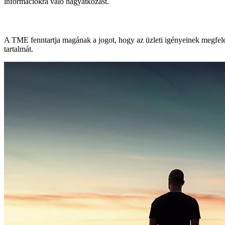
információkra való hagyatkozást.
A TME fenntartja magának a jogot, hogy az üzleti igényeinek megfelelő
tartalmát.