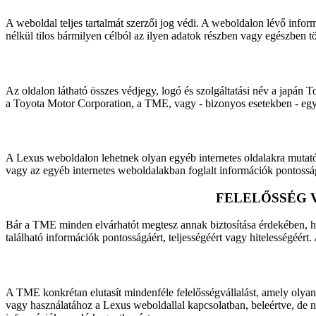
A weboldal teljes tartalmát szerzői jog védi. A weboldalon lévő info
nélkül tilos bármilyen célból az ilyen adatok részben vagy egészben t
Az oldalon látható összes védjegy, logó és szolgáltatási név a japán
a Toyota Motor Corporation, a TME, vagy - bizonyos esetekben - egy 
A Lexus weboldalon lehetnek olyan egyéb internetes oldalakra mutató 
vagy az egyéb internetes weboldalakban foglalt információk pontosságáé
FELELŐSSÉG 
Bár a TME minden elvárhatót megtesz annak biztosítása érdekében, h
található információk pontosságáért, teljességéért vagy hitelességéért.
A TME konkrétan elutasít mindenféle felelősségvállalást, amely olya
vagy használatához a Lexus weboldallal kapcsolatban, beleértve, de n