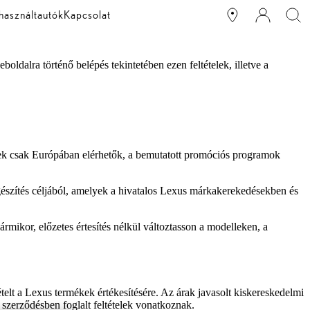
használtautók
Kapcsolat
ldalra történő belépés tekintetében ezen feltételek, illetve a
ek csak Európában elérhetők, a bemutatott promóciós programok
gészítés céljából, amelyek a hivatalos Lexus márkakerekedésekben és
mikor, előzetes értesítés nélkül változtasson a modelleken, a
telt a Lexus termékek értékesítésére. Az árak javasolt kiskereskedelmi
szerződésben foglalt feltételek vonatkoznak.