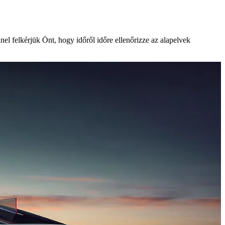
el felkérjük Önt, hogy időről időre ellenőrizze az alapelvek