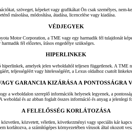
rmációkat, szöveget, képeket vagy grafikákat Ön csak személyes, nem-ker
örténő másolása, módosítása, átadása, licencelése vagy kiadása.
VÉDJEGYEK
 Toyota Motor Corporation, a TME vagy egy harmadik fél tulajdonát képe
harmadik fél előzetes, írásos engedélye szükséges.
HIPERLINKEK
hiperlinkek, amelyek jelen weboldaltól teljesen függetlenek. A TME ne
rt, teljességéért vagy hitelességéért, a Lexus oldalhoz csatolt linkekre 
VAGY GARANCIA KIZÁRÁSA A PONTOSSÁGRA
ogy a weboldalon szereplő információk helyesek legyenek, a pontosság
 A weboldal és az abban foglalt összes információ és anyag a jelenlegi f
A FELELŐSSÉG KORLÁTOZÁSA
n közvetlen, közvetett, véletlen, következményi vagy speciális kár ka
em korlátozva, a számítógépes környezetében vírusok által okozott veszt