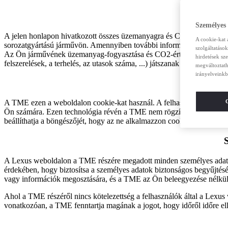
Személyes
A jelen honlapon hivatkozott összes üzemanyagra és CO2-re vonatkozó
A cookie-kat 
sorozatgyártású járművön. Amennyiben további információkat szeretne,
szolgáltatáso
Az Ön járművének üzemanyag-fogyasztása és CO2-értékei eltérhetnek a 
hirdetések sz
felszerelések, a terhelés, az utasok száma, ...) játszanak szerepet a
megváltoztath
irányelveinkb
A TME ezen a weboldalon cookie-kat használ. A felhasználói aktivitás
Ön számára. Ezen technológia révén a TME nem rögzíti az egyéni felh
beállíthatja a böngészőjét, hogy az ne alkalmazzon cookie-kat, illetv
A Lexus weboldalon a TME részére megadott minden személyes adat e
érdekében, hogy biztosítsa a személyes adatok biztonságos begyűjtésé
vagy információk megosztására, és a TME az Ön beleegyezése nélkül n
Ahol a TME részéről nincs kötelezettség a felhasználók által a Lexus w
vonatkozóan, a TME fenntartja magának a jogot, hogy időről időre ellenő