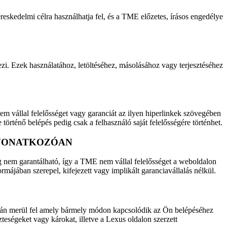
eskedelmi célra használhatja fel, és a TME előzetes, írásos engedélye
zi. Ezek használatához, letöltéséhez, másolásához vagy terjesztéséhez
m vállal felelősséget vagy garanciát az ilyen hiperlinkek szövegében
történő belépés pedig csak a felhasználó saját felelősségére történhet.
 VONATKOZÓAN
 nem garantálható, így a TME nem vállal felelősséget a weboldalon
ormájában szerepel, kifejezett vagy implikált garanciavállalás nélkül.
pcsán merül fel amely bármely módon kapcsolódik az Ön belépéséhez
eségeket vagy károkat, illetve a Lexus oldalon szerzett