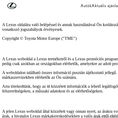
Skip to Main Content
(Press Enter)
Autók
Aktuális ajánla
A Lexus oldalára való belépéssel és annak használatával Ön korlátozás
vonatkozó jogszabályok érvényesek.
Copyright © Toyota Motor Europe ("TME")
A Lexus weboldal a Lexus termékeiről és a Lexus promóciós programj
pedig csak azokban az országokban elérhetők, amelyekre az adott pro
A weboldalon található összes információ pusztán tájékoztató jelleg
márkaszervizekben elérhetők az Ön számára.
Arra törekedtünk, hogy az itt közzétett információk a lehető legátfo
felszereltségeken, a műszaki adatokon és az elérhetőségeken.
A jelen Lexus weboldal által közzétett vagy onnan nyert, az árakra vo
árak, a hivatalos Lexus márkakereskedésekben a valós árak ettől elté