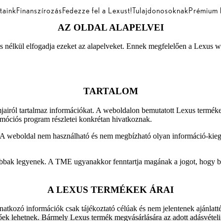
taink
Finanszírozás
Fedezze fel a Lexust!
Tulajdonosoknak
Prémium 
AZ OLDAL ALAPELVEI
 nélkül elfogadja ezeket az alapelveket. Ennek megfelelően a Lexus webo
TARTALOM
airól tartalmaz információkat. A weboldalon bemutatott Lexus termék
móciós program részletei konkrétan hivatkoznak.
ű. A weboldal nem használható és nem megbízható olyan információ-kie
góbbak legyenek. A TME ugyanakkor fenntartja magának a jogot, hogy bár
A LEXUS TERMÉKEK ÁRAI
natkozó információk csak tájékoztató célúak és nem jelentenek ajánlatté
rőek lehetnek. Bármely Lexus termék megvásárlására az adott adásvételi 