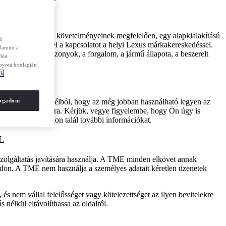
S
 és kiegészítései követelményeinek megfelelően, egy alapkialakítású
zó
 kérjük, vegye fel a kapcsolatot a helyi Lexus márkakereskedéssel.
lamint a
például az útviszonyok, a forgalom, a jármű állapota, a beszerelt
edén
zásában.
Toyota honlapján
ók
fogadom
történik abból a célból, hogy az még jobban használható legyen az
vagy felhasználásra. Kérjük, vegye figyelembe, hogy Ön úgy is
l cookie-oldalunkon talál további információkat.
L
olgáltatás javítására használja. A TME minden elkövet annak
módon. A TME nem használja a személyes adatait kéretlen üzenetek
 és nem vállal felelősséget vagy kötelezettséget az ilyen bevitelekre
 nélkül eltávolíthassa az oldalról.