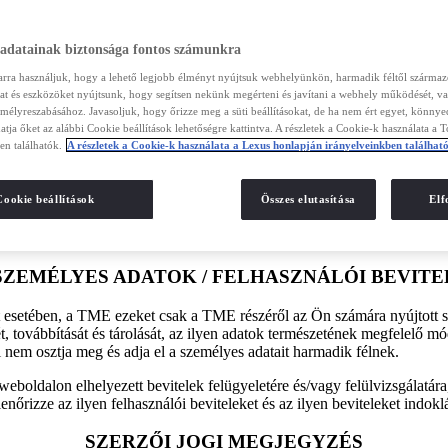
ÜZEMANYAG-FOGYASZTÁS ÉS CO2-KIBOCSÁTÁ
 adatainak biztonsága fontos számunkra
 érték ellenőrzött környezetben került mérése, a 80/1268/EEC irányelv
arra használjuk, hogy a lehető legjobb élményt nyújtsuk webhelyünkön, harmadik féltől szárma
 vagy szeretne egy alapkialakítású sorozatgyártású járművet vásárolni,
kat és eszközöket nyújtsunk, hogy segítsen nekünk megérteni és javítani a webhely működését, va
mért értékektől. A vezetői viselkedés, valamint egyéb tényezők (mint 
emélyreszabásához. Javasoljuk, hogy őrizze meg a süti beállításokat, de ha nem ért egyet, könny
 jármű üzemanyag-fogyasztási és CO2-kibocsátási jellemzőinek meghatáro
atja őket az alábbi Cookie beállítások lehetőségre kattintva. A részletek a Cookie-k használata a 
en találhatók.
A részletek a Cookie-k használata a Lexus honlapján irányelveinkben találhat
A "COOKIE" TECHNOLÓGIA HASZNÁLATA
Cookie beállítások
Összes elutasítása
El
 rögzítése és annak értékelése a Lexus weboldal fejlesztése érdekében 
asználók adatait, így Önről semmiféle információ nem kerül tárolásra 
e figyelmeztesse Önt, ha cookie-k jelennek meg. A cookie-k használatáró
SZEMÉLYES ADATOK / FELHASZNÁLÓI BEVITE
setében, a TME ezeket csak a TME részéről az Ön számára nyújtott sz
t, továbbítását és tárolását, az ilyen adatok természetének megfelelő 
em osztja meg és adja el a személyes adatait harmadik félnek.
eboldalon elhelyezett bevitelek felügyeletére és/vagy felülvizsgálatára,
rizze az ilyen felhasználói beviteleket és az ilyen beviteleket indoklás
SZERZŐI JOGI MEGJEGYZÉS