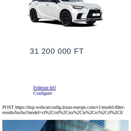
31 200 000 FT
Fedezze fel!
Configure
POST https://dxp-webcarconfig.lexus-europe.com/v1/model-filter-
results/hu/hu?model=ct%2Crxl%2Cnx%2Cis%2Crc%2Crf%2Cll