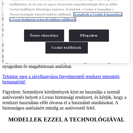
stílusához igazíthatja a berendezés működését.
beállításokat, de ha nem ért egyet, könnyedén megváltoztathatja őket az alábbi
Cookie beállítások lehetőségre kattintva. A részletek a Cookie-k használata a
A kormányzási rásegítéssel felszerelt Lexus modellek még nagyobb
Toyota honlapján irányelveinkben találhatók.
A részletek a Cookie-k használata
biztonságot kínálnak, mivel finom ellenkormányzással terelik vissza
a Lexus honlapján irányelveinkben találhatók
a sávba a kisodródni készülő autót, a sávtartó asszisztens pedig segít
tartani a jármű pozícióját, amikor a dinamikus radarvezérlésű
sebességtartó automatika aktív.
Összes elutasítása
Elfogadom
Ezek az LDA-funkciók segítenek elkerülni a fáradtság vagy
Cookie beállítások
figyelmetlenség miatt bekövetkező baleseteket, amikor egy
pillanatnyi figyelemkiesés is veszélyes helyzetet teremthet. Az LDA
figyelme sosem lankad, és mindig időben figyelmeztet, így a vezető
nyugodtan és magabiztosan autózhat.
Tekintse meg a sávelhagyásra figyelmeztető rendszer interaktív
bemutatóját!
Figyelem: Semmilyen körülmények közt ne használja a normál
autóvezetés helyett a Lexus biztonsági rendszert, és kérjük, hogy a
rendszer használata előtt olvassa el a használati utasításokat. A
biztonságos autózásért mindig az autóvezető felel.
MODELLEK EZZEL A TECHNOLÓGIÁVAL