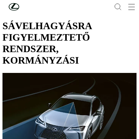
Skip to Main Content
(Press Enter)
LEXUS SAFETY SYSTEM +
SÁVELHAGYÁSRA
FIGYELMEZTETŐ
RENDSZER,
KORMÁNYZÁSI