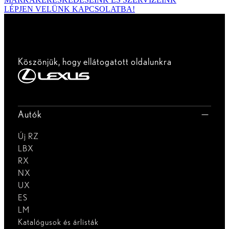
LÉPJEN VELÜNK KAPCSOLATBA!
Köszönjük, hogy ellátogatott oldalunkra
Autók
Új RZ
LBX
RX
NX
UX
ES
LM
Katalógusok és árlisták