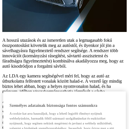
A hosszú utazások és az ismeretlen utak a legmagasabb fokú
összpontosítást követelik meg az autóstól, és ilyenkor jól jön a
sávelhagyásra figyelmeztető rendszer segítsége. A rendszer több
innovációt (kormányzási rásegítést, sávtartó asszisztenst és
fáradtságra figyelmeztetést) kombinálva akadályozza meg, hogy az
autó kisodródjon a forgalmi sávból.
Az LDA egy kamera segítségével méri fel, hogy az autó az
útburkolatra felfestett vonalak között halad-e. A vezető így mindig
biztos lehet abban, hogy a helyes nyomvonalon halad, és ha
mégsem, időben visszakormányozhatja járművét a sávba.
A veszélyesnek ítélt helyzetekben az LDA kiegészítő segítséget is
Személyes adatainak biztonsága fontos számunkra
nyújt. A jármű imbolygása az első jele annak, hogy a vezető fáradt,
vagy csökken a figyelme. A fáradtságra figyelmeztető rendszerrel
A cookie-kat arra használjuk, hogy a lehető legjobb élményt nyújtsuk
felszerelt Lexusok ilyenkor hang- és fényjelzéssel figyelmeztetik az
webhelyünkön, harmadik féltől származó szolgáltatásokat és eszközöket
autóst, még mielőtt baleset történhetne. A rendszer különböző
nyújtsunk, hogy segítsen nekünk megérteni és javítani a webhely működését,
érzékenységi szintekre állítható be, így mindenki a saját vezetési
valamint a hirdetések személyreszabásához. Javasoljuk, hogy őrizze meg a süti