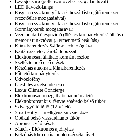
Levegőszűrő (pollenszűrővel és szagtalanítóval)
LED üdvözlőlámpa
Easy access - könnyű ki- és beszállást segítő rendszer
(vezetőülés mozgatásával)
Easy access - könnyű ki- és beszállást segítő rendszer
(kormánykerék mozgatásával)
Vezetőoldali üléspozíció (ülés és kormánykerék) állítása
memóriafunkcióval (3 elmenthető beállítás)
Klímaberendezés S-Flow technológiával
Kartámasz elöl, tároló dobozzal
Elektromosan állítható kormányoszlop
Szellőztethető első ülések
Kétzónás automata klímaberendezés
Fűthető kormánykerék
Üdvözlőfény
Ülésfűtés az első üléseken
Lexus Climate Concierge
Elektromosan mozgatható panorámatető
Elektrokromatikus, fényre sötétedő belső tükör
Szivargyújtó töltő (12 V) elöl
Smart entry – Intelligens kulcsrendszer
Optikai belső visszapillantó tükör
Abroncsjavító készlet
e-latch - Elektromos ajtónyitás
Kétzónás klíma páratartalom-érzékelővel