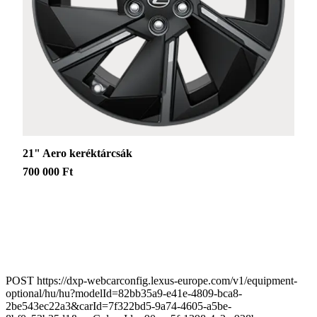
21" Aero keréktárcsák
700 000 Ft
POST https://dxp-webcarconfig.lexus-europe.com/v1/equipment-
optional/hu/hu?modelId=82bb35a9-e41e-4809-bca8-
2be543ec22a3&carId=7f322bd5-9a74-4605-a5be-