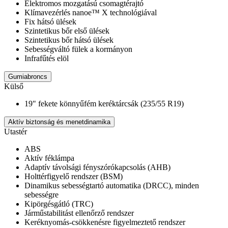
Elektromos mozgatású csomagtérajtó
Klímavezérlés nanoe™ X technológiával
Fix hátsó ülések
Szintetikus bőr első ülések
Szintetikus bőr hátsó ülések
Sebességváltó fülek a kormányon
Infrafűtés elöl
Gumiabroncs
Külső
19" fekete könnyűfém keréktárcsák (235/55 R19)
Aktív biztonság és menetdinamika
Utastér
ABS
Aktív féklámpa
Adaptív távolsági fényszórókapcsolás (AHB)
Holttérfigyelő rendszer (BSM)
Dinamikus sebességtartó automatika (DRCC), minden
sebességre
Kipörgésgátló (TRC)
Járműstabilitást ellenőrző rendszer
Keréknyomás-csökkenésre figyelmeztető rendszer