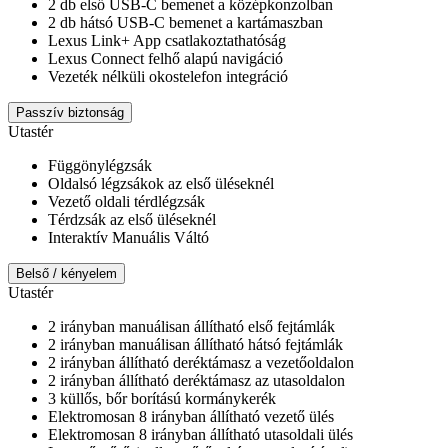
2 db első USB-C bemenet a középkonzolban
2 db hátsó USB-C bemenet a kartámaszban
Lexus Link+ App csatlakoztathatóság
Lexus Connect felhő alapú navigáció
Vezeték nélküli okostelefon integráció
Passzív biztonság
Utastér
Függönylégzsák
Oldalsó légzsákok az első üléseknél
Vezető oldali térdlégzsák
Térdzsák az első üléseknél
Interaktív Manuális Váltó
Belső / kényelem
Utastér
2 irányban manuálisan állítható első fejtámlák
2 irányban manuálisan állítható hátsó fejtámlák
2 irányban állítható deréktámasz a vezetőoldalon
2 irányban állítható deréktámasz az utasoldalon
3 küllős, bőr borítású kormánykerék
Elektromosan 8 irányban állítható vezető ülés
Elektromosan 8 irányban állítható utasoldali ülés