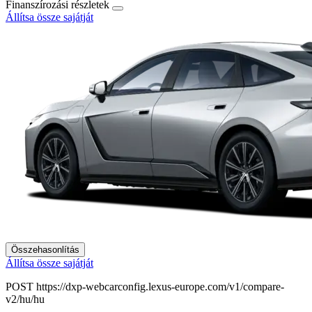
Finanszírozási részletek
Állítsa össze sajátját
Összehasonlítás
Állítsa össze sajátját
POST https://dxp-webcarconfig.lexus-europe.com/v1/compare-
v2/hu/hu