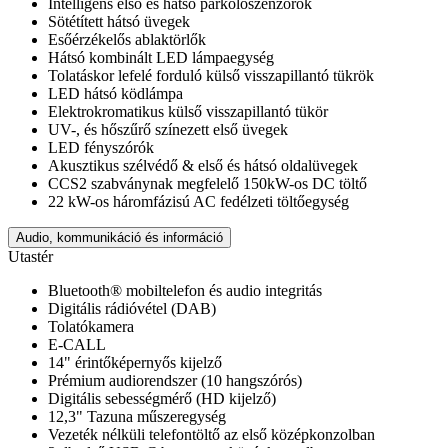
Intelligens első és hátsó parkolószenzorok
Sötétített hátsó üvegek
Esőérzékelős ablaktörlők
Hátsó kombinált LED lámpaegység
Tolatáskor lefelé forduló külső visszapillantó tükrök
LED hátsó ködlámpa
Elektrokromatikus külső visszapillantó tükör
UV-, és hőszűrő színezett első üvegek
LED fényszórók
Akusztikus szélvédő & első és hátsó oldalüvegek
CCS2 szabványnak megfelelő 150kW-os DC töltő
22 kW-os háromfázisú AC fedélzeti töltőegység
Audio, kommunikáció és információ
Utastér
Bluetooth® mobiltelefon és audio integritás
Digitális rádióvétel (DAB)
Tolatókamera
E-CALL
14" érintőképernyős kijelző
Prémium audiorendszer (10 hangszórós)
Digitális sebességmérő (HD kijelző)
12,3" Tazuna műszeregység
Vezeték nélküli telefontöltő az első középkonzolban