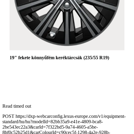
19" fekete könnyűfém keréktárcsák (235/55 R19)
Read timed out
POST https://dxp-webcarconfig.lexus-europe.com/v1/equipment-
standard/hu/hu?modelId=82bb35a9-e41e-4809-bca8-
2be543ec22a3&carId=7f322bd5-9a74-4605-a5be-
8bf0c52b25d1&carColourId=c90cec5f-1298-4a2e-928b-