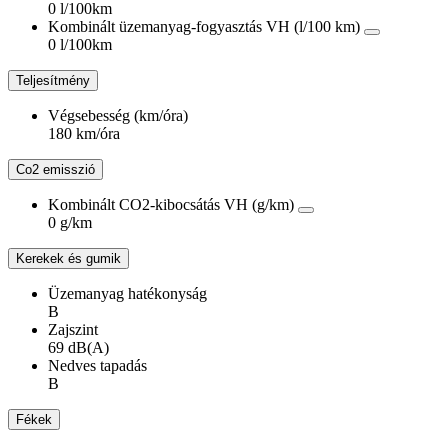
0 l/100km
Kombinált üzemanyag-fogyasztás VH (l/100 km)
0 l/100km
Teljesítmény
Végsebesség (km/óra)
180 km/óra
Co2 emisszió
Kombinált CO2-kibocsátás VH (g/km)
0 g/km
Kerekek és gumik
Üzemanyag hatékonyság
B
Zajszint
69 dB(A)
Nedves tapadás
B
Fékek