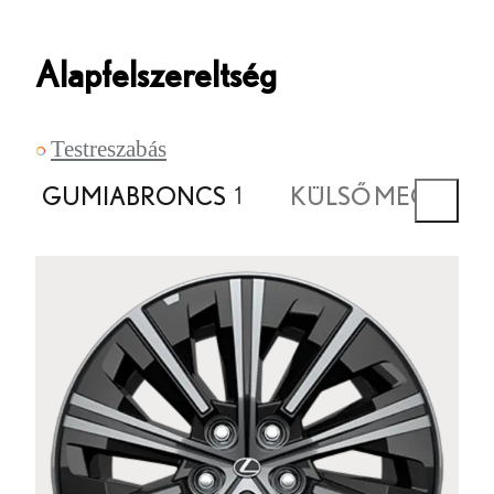
Alapfelszereltség
Testreszabás
GUMIABRONCS
KÜLSŐ MEGJELE
1