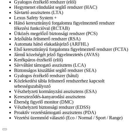
Gyalogos érzékelő rendszer (elöl)
Hegymenet elindulást segítő rendszer (HAC)
Sávtartó asszisztens (LTA)
Lexus Safety System +
Hátsó keresztirányú forgalomra figyelmeztető rendszer
fékezési funkcióval (RCTAB)
Ütközés megelőző biztonsági rendszer (PCS)
Jelzőtábla felismerő rendszer (RSA)
Automata hátsó elakadásjelző (ARFHL)
Első keresztirányú forgalomra figyelmeztető rendszer (FCTA)
Jármű közelségét jelző figyelmeztetés (AVAS)
Kerékpáros érzékelő (elöl)
Sávváltást támogató asszisztens (LCA)
Biztonságos kiszállást segítő rendszer (SEA)
Gyalogos érzékelő rendszer (hátul)
Közlekedési tábla felismerő rendszerhez kapcsolt
sebességszabályozó
Vészhelyzeti kormányzási asszisztens (ESA)
Kereszteződés-kanyarodási asszisztens
Éberség figyelő monitor (DMC)
Vészhelyzeti biztonsági rendszer (EDSS)
Proaktív vezetéstámogató asszisztens (PDA)
Vezetési üzemmód választó (Eco / Normal / Sport / Range)