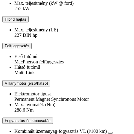
Max. teljesítmény (kW @ ford)
252 kW
Hibrid hajtás
Max. teljesítmény (LE)
227 DIN hp
Felfüggesztés
Első futómű
MacPherson felfüggesztés
Hátsó futómű
Multi Link
Villanymotor (első/hátsó)
Elektromotor típusa
Permanent Magnet Synchronous Motor
Max. nyomaték (Nm)
288.6 Nm
Fogyasztás és kibocsátás
Kombinált üzemanyag-fogyasztás VL (l/100 km)