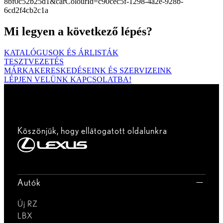
8bf0c52b25d1&carColourId=c90cec5f-1298-4a2e-928b-
6cd2f4cb2c1a
Mi legyen a következő lépés?
KATALÓGUSOK ÉS ÁRLISTÁK
TESZTVEZETÉS
MÁRKAKERESKEDÉSEINK ÉS SZERVIZEINK
LÉPJEN VELÜNK KAPCSOLATBA!
Köszönjük, hogy ellátogatott oldalunkra
Autók
Új RZ
LBX