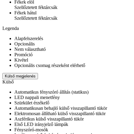
Fékek elöl
Szellőztetett féktárcsák
Fékek hátul
Szellőztetett féktárcsák
Legenda
Alapfelszerelés
Opcionális
Nem választható
Promóció
Kivétel
Opcionális csomag részeként elérhető
Külső megjelenés
Külső
Automatikus fényszóró állítás (statikus)
LED nappali menetfény
Szürkület érzékelő
Automatikusan behajló külső visszapillantó tükör
Elektromosan állítható külső visszapillantó tükör
Aszférikus külső visszapillantó tükör
Első LED irányjelző lámpák
Fényszóró-mosók