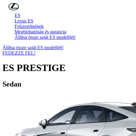
Skip to Main Content
(Press Enter)
ES
Lexus ES
Felszereltségek
Megbízhatóság és garancia
Állítsa össze saját ES modelljét!
Állítsa össze saját ES modelljét!
FEDEZZE FEL!
ES
PRESTIGE
Sedan