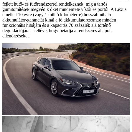
fejlett hűtő- és fűtőrendszerrel rendelkeznek, míg a tartós
gumitömítések megvédik őket mindenféle víztől és portól. A Lexus
emellett 10 évre (vagy 1 millió kilométerre) hosszabbítható
akkumulátor-garanciát kínál a fő akkumulátorcsomag minden
funkcionális hibájára és a kapacitás 70 százalék alá történő
degradációjára – feltéve, hogy betartja a rendszeres állapot-
ellenőrzéseket.