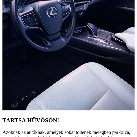
TARTSA HŰVÖSÖN!
Azoknak az autóknak, amelyek sokat töltenek melegben parkolva,