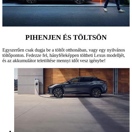
PIHENJEN ÉS TÖLTSÖN
Egyszerűen csak dugja be a töltőt otthonában, vagy egy nyilvános
töltőponton. Fedezze fel, hányféleképpen töltheti Lexus modelljét,
és az akkumulátor teletöltése mennyi időt vesz igénybe!