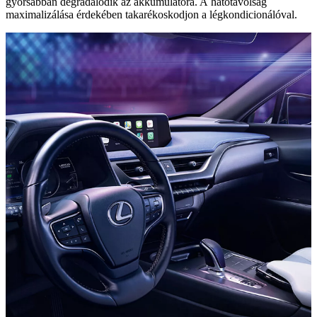
gyorsabban degradálódik az akkumulátora. A hatótávolság
maximalizálása érdekében takarékoskodjon a légkondicionálóval.