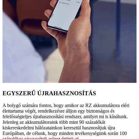
EGYSZERŰ ÚJRAHASZNOSÍTÁS
A bolygó számára fontos, hogy amikor az RZ akkumulátora eléri
élettartama végét, rendelkezésre álljon egy biztonságos és
felelősségteljes újrahasznosítási rendszer, amilyet mi is kínálunk.
Jelenleg az akkumulátoraink több mint 90 százalékát
kiskereskedelmi hálózatainkon keresztül hasznosítjuk újra
Európában, de célunk, hogy minden tevékenységünk során 100
százalékos visszavételi arányt érjünk el.