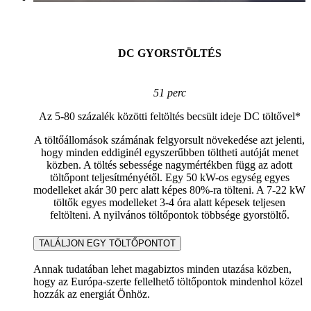
DC GYORSTÖLTÉS
51 perc
Az 5-80 százalék közötti feltöltés becsült ideje DC töltővel*
A töltőállomások számának felgyorsult növekedése azt jelenti,
hogy minden eddiginél egyszerűbben töltheti autóját menet
közben. A töltés sebessége nagymértékben függ az adott
töltőpont teljesítményétől. Egy 50 kW-os egység egyes
modelleket akár 30 perc alatt képes 80%-ra tölteni. A 7-22 kW
töltők egyes modelleket 3-4 óra alatt képesek teljesen
feltölteni. A nyilvános töltőpontok többsége gyorstöltő.
TALÁLJON EGY TÖLTŐPONTOT
Annak tudatában lehet magabiztos minden utazása közben,
hogy az Európa-szerte fellelhető töltőpontok mindenhol közel
hozzák az energiát Önhöz.