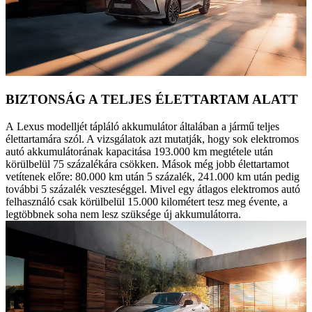
BIZTONSÁG A TELJES ÉLETTARTAM ALATT
A Lexus modelljét tápláló akkumulátor általában a jármű teljes
élettartamára szól. A vizsgálatok azt mutatják, hogy sok elektromos
autó akkumulátorának kapacitása 193.000 km megtétele után
körülbelül 75 százalékára csökken. Mások még jobb élettartamot
vetítenek előre: 80.000 km után 5 százalék, 241.000 km után pedig
további 5 százalék veszteséggel. Mivel egy átlagos elektromos autó
felhasználó csak körülbelül 15.000 kilométert tesz meg évente, a
legtöbbnek soha nem lesz szüksége új akkumulátorra.