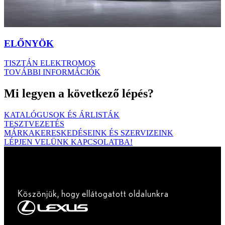
ELŐNYÖK
TISZTÁN ELEKTROMOS
TOVÁBBI INFORMÁCIÓK
Mi legyen a következő lépés?
KATALÓGUSOK ÉS ÁRLISTÁK
TESZTVEZETÉS
MÁRKAKERESKEDÉSEINK ÉS SZERVIZEINK
LÉPJEN VELÜNK KAPCSOLATBA!
Köszönjük, hogy ellátogatott oldalunkra