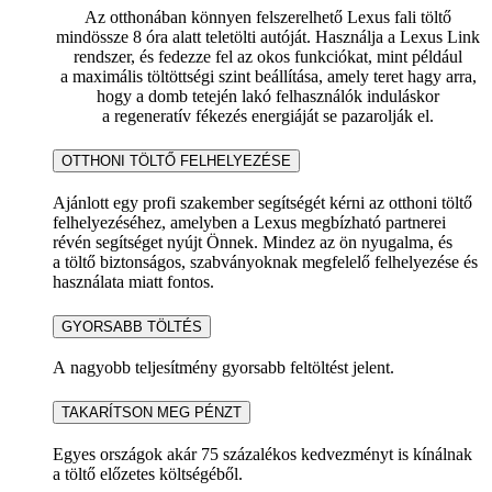
Az otthonában könnyen felszerelhető Lexus fali töltő
mindössze 8 óra alatt teletölti autóját. Használja a Lexus Link
rendszer, és fedezze fel az okos funkciókat, mint például
a maximális töltöttségi szint beállítása, amely teret hagy arra,
hogy a domb tetején lakó felhasználók induláskor
a regeneratív fékezés energiáját se pazarolják el.
OTTHONI TÖLTŐ FELHELYEZÉSE
Ajánlott egy profi szakember segítségét kérni az otthoni töltő
felhelyezéséhez, amelyben a Lexus megbízható partnerei
révén segítséget nyújt Önnek. Mindez az ön nyugalma, és
a töltő biztonságos, szabványoknak megfelelő felhelyezése és
használata miatt fontos.
GYORSABB TÖLTÉS
A nagyobb teljesítmény gyorsabb feltöltést jelent.
TAKARÍTSON MEG PÉNZT
Egyes országok akár 75 százalékos kedvezményt is kínálnak
a töltő előzetes költségéből.