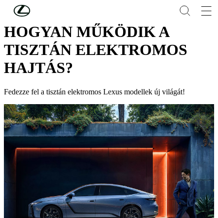
Skip to Main Content
(Press Enter)
HOGYAN MŰKÖDIK A
TISZTÁN ELEKTROMOS
HAJTÁS?
Fedezze fel a tisztán elektromos Lexus modellek új világát!