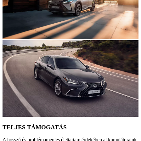
TELJES TÁMOGATÁS
A hosszú és problémamentes élettartam érdekében akkumulátoraink