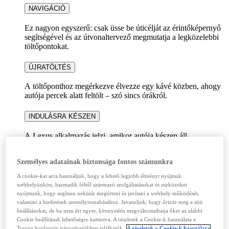
NAVIGÁCIÓ
Ez nagyon egyszerű: csak üsse be úticélját az érintőképernyő
segítségével és az útvonaltervező megmutatja a legközelebbi
töltőpontokat.
ÚJRATÖLTÉS
A töltőponthoz megérkezve élvezze egy kávé közben, ahogy
autója percek alatt feltölt – szó sincs órákról.
INDULÁSRA KÉSZEN
A Lexus alkalmazás jelzi, amikor autója készen áll
megkezdeni utazásának következő szakaszát.
Személyes adatainak biztonsága fontos számunkra
GYORSTÖLTŐ TECHNOLÓGIA
A cookie-kat arra használjuk, hogy a lehető legjobb élményt nyújtsuk
Jelenleg több mint 150 000 töltőpont van az EU-ban, és ez 5
webhelyünkön, harmadik féltől származó szolgáltatásokat és eszközöket
éven belül előreláthatólag 2 millióra fog növekedni. Míg
nyújtsunk, hogy segítsen nekünk megérteni és javítani a webhely működését,
egyes nyilvános töltőpontok „nyílt hozzáférést” biztosítanak,
valamint a hirdetések személyreszabásához. Javasoljuk, hogy őrizze meg a süti
beállításokat, de ha nem ért egyet, könnyedén megváltoztathatja őket az alábbi
vagyis a használat ingyenes, a legtöbb hálózati szolgáltatóhoz
Cookie beállítások lehetőségre kattintva. A részletek a Cookie-k használata a
tartozik, így a töltés indításához szükség lehet kártyára vagy
Toyota honlapján irányelveinkben találhatók.
A részletek a Cookie-k használata