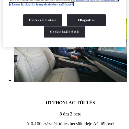
mobilalkalmazásra.
a Lexus honlapján irányelveinkben találhatók
Összes elutasítása
Elfogadom
Cookie beállítások
OTTHONI AC TÖLTÉS
8 óra 2 perc
A 0-100 százalék töltés becsült ideje AC töltővel