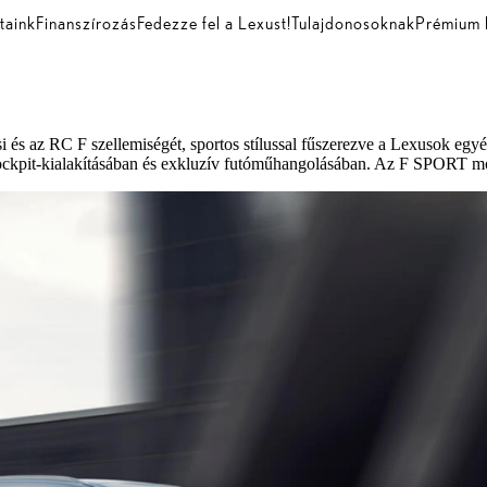
taink
Finanszírozás
Fedezze fel a Lexust!
Tulajdonosoknak
Prémium 
az RC F szellemiségét, sportos stílussal fűszerezve a Lexusok egyébké
cockpit-kialakításában és exkluzív futóműhangolásában. Az F SPORT mo