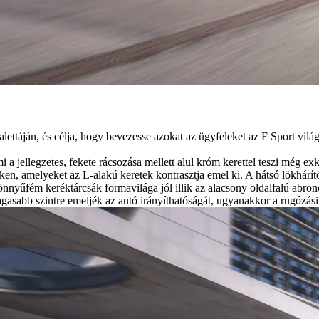
áján, és célja, hogy bevezesse azokat az ügyfeleket az F Sport világáb
 jellegzetes, fekete rácsozása mellett alul króm kerettel teszi még exk
n, amelyeket az L-alakú keretek kontrasztja emel ki. A hátsó lökhárít
 könnyűfém keréktárcsák formavilága jól illik az alacsony oldalfalú a
gasabb szintre emeljék az autó irányíthatóságát, ugyanakkor a rugózá