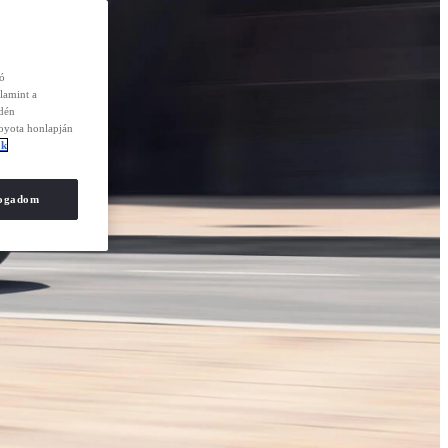
zó
lamint a
edén
Toyota honlapján
ók
fogadom