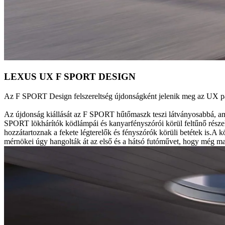
LEXUS UX F SPORT DESIGN
Az F SPORT Design felszereltség újdonságként jelenik meg az UX palett
Az újdonság kiállását az F SPORT hűtőmaszk teszi látványosabbá, ami a
SPORT lökhárítók ködlámpái és kanyarfényszórói körül feltűnő részeke
hozzátartoznak a fekete légterelők és fényszórók körüli betétek is.A
mérnökei úgy hangolták át az első és a hátsó futóművet, hogy még ma