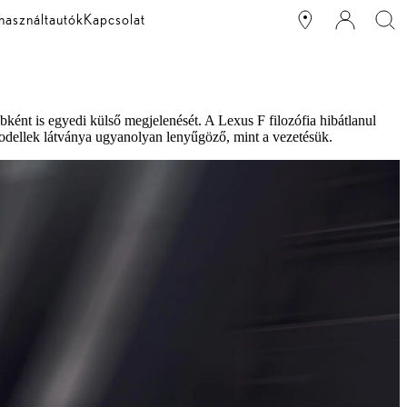
használtautók
Kapcsolat
nt is egyedi külső megjelenését. A Lexus F filozófia hibátlanul
dellek látványa ugyanolyan lenyűgöző, mint a vezetésük.