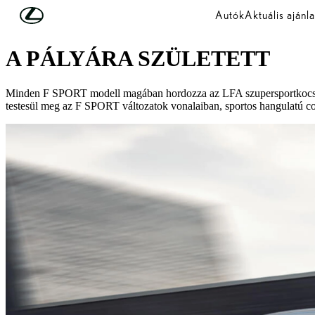
Skip to Main Content
(Press Enter)
Autók
Aktuális ajánla
F SPORT
A PÁLYÁRA SZÜLETETT
Minden F SPORT modell magában hordozza az LFA szupersportkocsi és 
testesül meg az F SPORT változatok vonalaiban, sportos hangulatú 