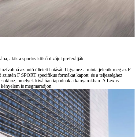
a, akik a sportos külső dizájnt preferálják.
luzívabbá az autó ültetett hatását. Ugyanez a minta jelenik meg az F
ó szintén F SPORT specifikus formákat kapott, és a teljességhez
broncsokhoz, amelyek kiválóan tapadnak a kanyarokban. A Lexus
si kényelem is megmaradjon.