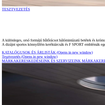
TESZTVEZETÉS
A különleges, orsó formájú hűtőrácsot hálómintázatú betétek és krómoz
A dizájnt sportos könnyűfém keréktárcsák és F SPORT emblémák egészí
KATALÓGUSOK ÉS ÁRLISTÁK
(Opens in new window)
Tesztvezetés
(Opens in new window)
MÁRKAKERESKEDÉSEINK ÉS SZERVIZEINK
MÁRKAKERE