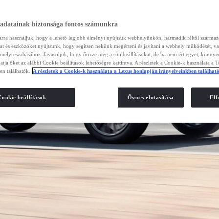
 adatainak biztonsága fontos számunkra
arra használjuk, hogy a lehető legjobb élményt nyújtsuk webhelyünkön, harmadik féltől szárma
kat és eszközöket nyújtsunk, hogy segítsen nekünk megérteni és javítani a webhely működését, va
emélyreszabásához. Javasoljuk, hogy őrizze meg a süti beállításokat, de ha nem ért egyet, könny
atja őket az alábbi Cookie beállítások lehetőségre kattintva. A részletek a Cookie-k használata a 
en találhatók.
A részletek a Cookie-k használata a Lexus honlapján irányelveinkben találhat
Cookie beállítások
Összes elutasítása
El