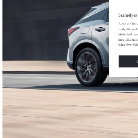
Személyes
A cookie-kat 
szolgáltatáso
hirdetések sz
megváltoztath
irányelveinkb