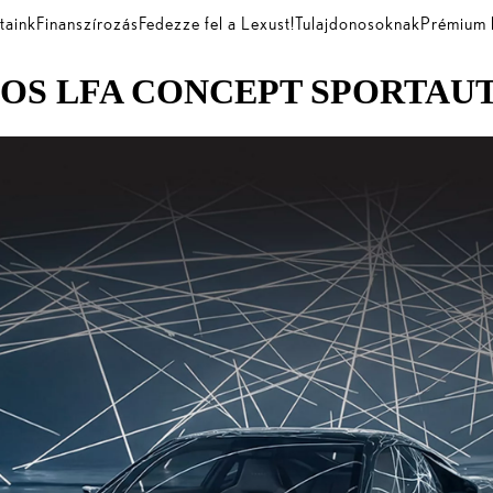
taink
Finanszírozás
Fedezze fel a Lexust!
Tulajdonosoknak
Prémium 
MOS LFA CONCEPT SPORTAU