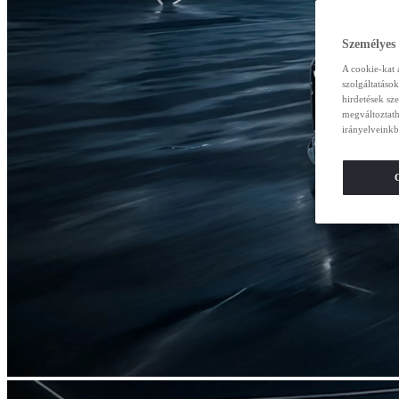
Személyes
A cookie-kat 
szolgáltatáso
hirdetések sz
megváltoztath
irányelveinkb