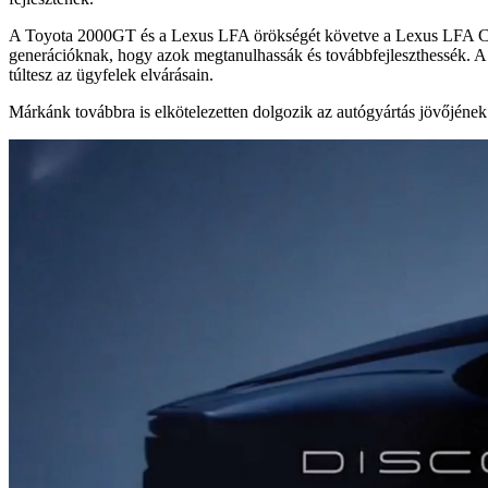
A Toyota 2000GT és a Lexus LFA örökségét követve a Lexus LFA Concep
generációknak, hogy azok megtanulhassák és továbbfejleszthessék. A 
túltesz az ügyfelek elvárásain.
Márkánk továbbra is elkötelezetten dolgozik az autógyártás jövőjének 