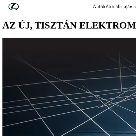
Skip to Main Content
(Press Enter)
Autók
Aktuális ajánla
WORLD PREMIERE
AZ ÚJ, TISZTÁN ELEKTRO