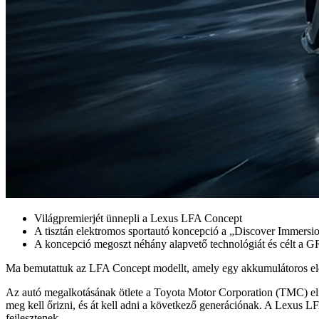
Világpremierjét ünnepli a Lexus LFA Concept
A tisztán elektromos sportautó koncepció a „Discover Immersion”
A koncepció megoszt néhány alapvető technológiát és célt a G
Ma bemutattuk az LFA Concept modellt, amely egy akkumulátoros el
Az autó megalkotásának ötlete a Toyota Motor Corporation (TMC) eln
meg kell őrizni, és át kell adni a következő generációnak. A L
fejlesztenek.