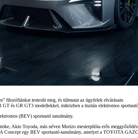
 filozófiánkat testesíti meg, és túlmutat az ügyfelek elvárásain
R GT és GR GT3 modellekkel, miközben a tisztán elektromos sportautók
ektromos (BEV) sportautó tanulmány.
öke, Akio Toyoda, más néven Morizo mesterpilóta erős meggyőződésébő
exus LFA Concept egy BEV sportautó-tanulmány, amelyet a TOYOTA G