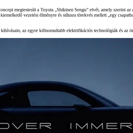
t megtestesíti a Toyota „Shikinen Sengu” elvét, amely szerint az autó
kiemelkedő vezetési élményre és stílusra törekvés mellett „egy csapa
kihívásain, az egyre kifinomultabb elektrifikációs technológiák és az ö