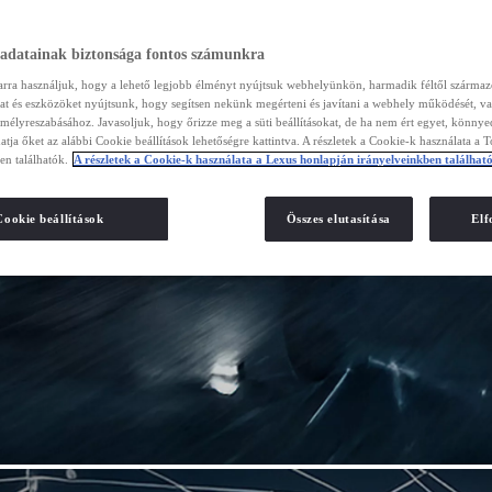
 adatainak biztonsága fontos számunkra
arra használjuk, hogy a lehető legjobb élményt nyújtsuk webhelyünkön, harmadik féltől szárma
kat és eszközöket nyújtsunk, hogy segítsen nekünk megérteni és javítani a webhely működését, va
emélyreszabásához. Javasoljuk, hogy őrizze meg a süti beállításokat, de ha nem ért egyet, könny
atja őket az alábbi Cookie beállítások lehetőségre kattintva. A részletek a Cookie-k használata a 
en találhatók.
A részletek a Cookie-k használata a Lexus honlapján irányelveinkben találhat
Cookie beállítások
Összes elutasítása
El