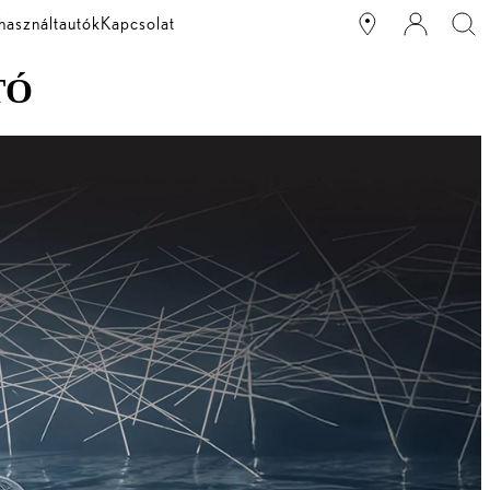
használtautók
Kapcsolat
TÓ