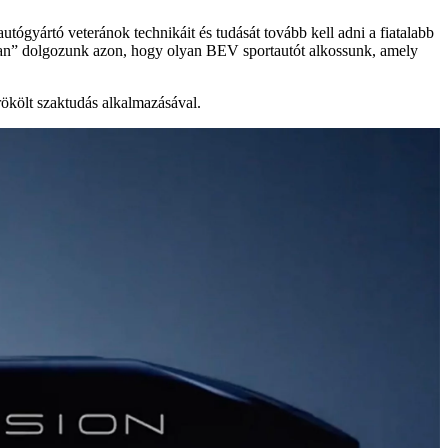
gyártó veteránok technikáit és tudását tovább kell adni a fiatalabb
tban” dolgozunk azon, hogy olyan BEV sportautót alkossunk, amely
rökölt szaktudás alkalmazásával.