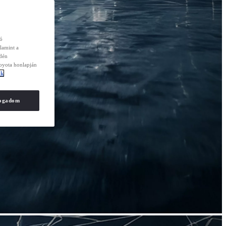
zó
lamint a
edén
Toyota honlapján
ók
fogadom