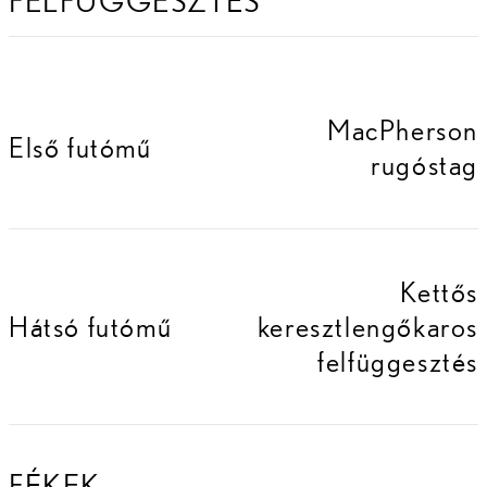
FELFÜGGESZTÉS
MacPherson
Első futómű
rugóstag
Kettős
Hátsó futómű
keresztlengőkaros
felfüggesztés
FÉKEK