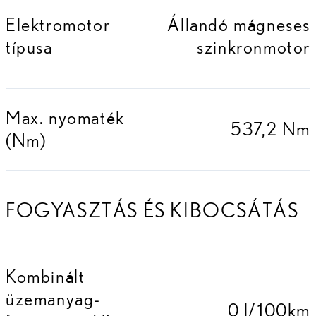
Elektromotor
Állandó mágneses
típusa
szinkronmotor
Max. nyomaték
537,2 Nm
(Nm)
FOGYASZTÁS ÉS KIBOCSÁTÁS
Kombinált
üzemanyag-
0 l/100km