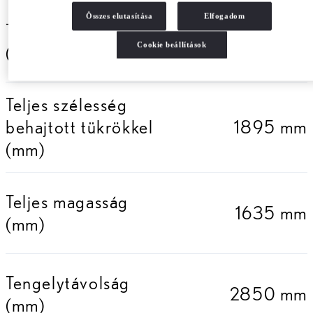
Összes elutasítása
Elfogadom
Teljes hosszúság
4805 mm
Cookie beállítások
(mm)
Teljes szélesség
behajtott tükrökkel
1895 mm
(mm)
Teljes magasság
1635 mm
(mm)
Tengelytávolság
2850 mm
(mm)