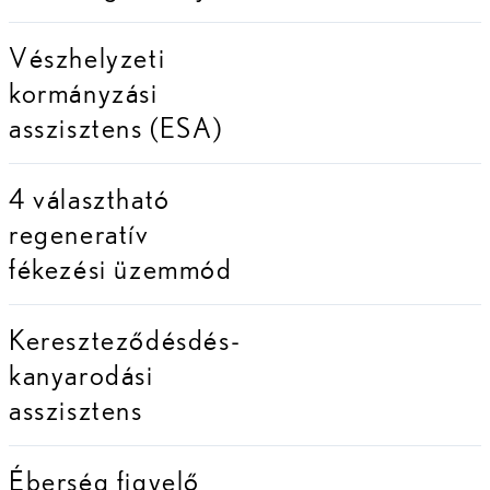
Vészhelyzeti
kormányzási
asszisztens (ESA)
4 választható
regeneratív
fékezési üzemmód
Kereszteződésdés-
kanyarodási
asszisztens
Éberség figyelő