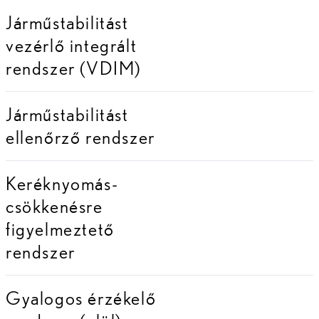
Járműstabilitást
vezérlő integrált
rendszer (VDIM)
Járműstabilitást
ellenőrző rendszer
Keréknyomás-
csökkenésre
figyelmeztető
rendszer
Gyalogos érzékelő