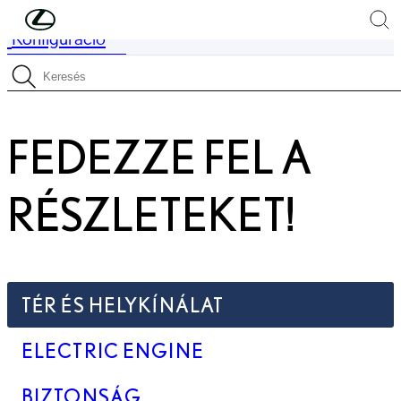
Skip to Main Content
(Press Enter)
Konfiguráció
Price is updated The price of your configuration is 33 600 000 Ft
Finance failed to load Your finance details could not be loaded.
Specifikációk keresése
FEDEZZE FEL A
RÉSZLETEKET!
TÉR ÉS HELYKÍNÁLAT
ELECTRIC ENGINE
BIZTONSÁG