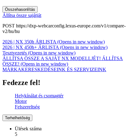
Összehasonlítás
Állítsa össze sajátját
POST https://dxp-webcarconfig.lexus-europe.com/v1/compare-
v2/hu/hu
2026 | NX 350h ÁRLISTA
(Opens in new window)
2026 | NX 450h+ ÁRLISTA
(Opens in new window)
Tesztvezetés
(Opens in new window)
ÁLLÍTSA ÖSSZE A SAJÁT NX MODELLJÉT!
ÁLLÍTSA
ÖSSZE!
(Opens in new window)
MÁRKAKERESKEDÉSEINK ÉS SZERVIZEINK
Fedezze fel!
Helykínálat és csomagtér
Motor
Felszereltség
Terhelhetőség
Ülések száma
5