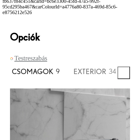
fb637f84c451&carId=bc6e3300-45fd-47a5-992f-
95cd295ba467&carColourId=a4776a80-837a-469d-85c6-
e8756212e526
Opciók
Testreszabás
CSOMAGOK
EXTERIOR
IN
9
34