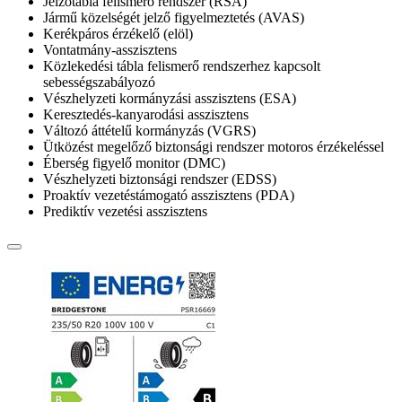
Jelzőtábla felismerő rendszer (RSA)
Jármű közelségét jelző figyelmeztetés (AVAS)
Kerékpáros érzékelő (elöl)
Vontatmány-asszisztens
Közlekedési tábla felismerő rendszerhez kapcsolt
sebességszabályozó
Vészhelyzeti kormányzási asszisztens (ESA)
Keresztedés-kanyarodási asszisztens
Változó áttételű kormányzás (VGRS)
Ütközést megelőző biztonsági rendszer motoros érzékeléssel
Éberség figyelő monitor (DMC)
Vészhelyzeti biztonsági rendszer (EDSS)
Proaktív vezetéstámogató asszisztens (PDA)
Prediktív vezetési asszisztens