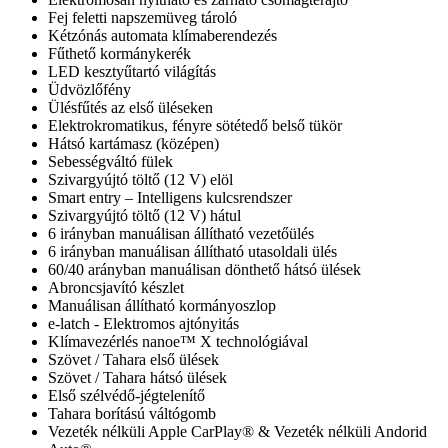
Fej feletti napszemüveg tároló
Kétzónás automata klímaberendezés
Fűthető kormánykerék
LED kesztyűtartó világítás
Üdvözlőfény
Ülésfűtés az első üléseken
Elektrokromatikus, fényre sötétedő belső tükör
Hátsó kartámasz (középen)
Sebességváltó fülek
Szivargyújtó töltő (12 V) elöl
Smart entry – Intelligens kulcsrendszer
Szivargyújtó töltő (12 V) hátul
6 irányban manuálisan állítható vezetőülés
6 irányban manuálisan állítható utasoldali ülés
60/40 arányban manuálisan dönthető hátsó ülések
Abroncsjavító készlet
Manuálisan állítható kormányoszlop
e-latch - Elektromos ajtónyitás
Klímavezérlés nanoe™ X technológiával
Szövet / Tahara első ülések
Szövet / Tahara hátsó ülések
Első szélvédő-jégtelenítő
Tahara borítású váltógomb
Vezeték nélküli Apple CarPlay® & Vezeték nélküli Andorid