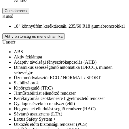
Auto®
Gumiabroncs
Külső
18" könnyűfém keréktárcsák, 235/60 R18 gumiabroncsokkal
Aktív biztonság és menetdinamika
Utastér
ABS
Aktív féklámpa
Adaptív távolsági fényszórókapcsolás (AHB)
Dinamikus sebességtartó automatika (DRCC), minden
sebességre
Üzemmódválasztó: ECO / NORMAL / SPORT
Stabilizátorok
Kipörgésgátló (TRC)
Járműstabilitást ellenőrző rendszer
Keréknyomás-csökkenésre figyelmeztető rendszer
Gyalogos érzékelő rendszer (elöl)
Hegymenet elindulást segítő rendszer (HAC)
Sávtartó asszisztens (LTA)
Lexus Safety System +
Ütközés előtti biztonsági rendszer (PCS)