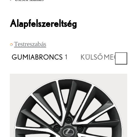
Alapfelszereltség
Testreszabás
GUMIABRONCS
KÜLSŐ MEGJELE
1