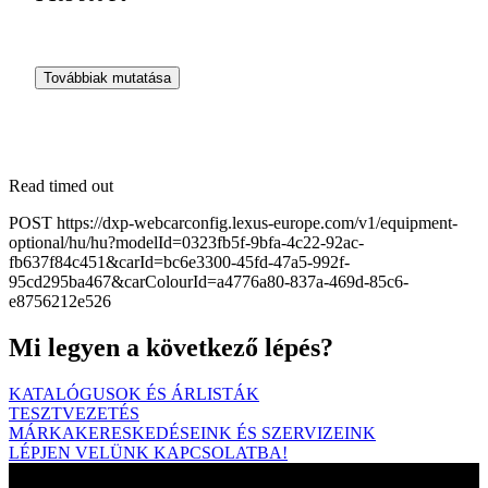
Továbbiak mutatása
Read timed out
POST https://dxp-webcarconfig.lexus-europe.com/v1/equipment-
optional/hu/hu?modelId=0323fb5f-9bfa-4c22-92ac-
fb637f84c451&carId=bc6e3300-45fd-47a5-992f-
95cd295ba467&carColourId=a4776a80-837a-469d-85c6-
e8756212e526
Mi legyen a következő lépés?
KATALÓGUSOK ÉS ÁRLISTÁK
TESZTVEZETÉS
MÁRKAKERESKEDÉSEINK ÉS SZERVIZEINK
LÉPJEN VELÜNK KAPCSOLATBA!