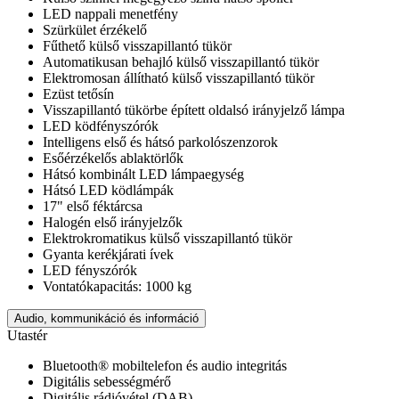
LED nappali menetfény
Szürkület érzékelő
Fűthető külső visszapillantó tükör
Automatikusan behajló külső visszapillantó tükör
Elektromosan állítható külső visszapillantó tükör
Ezüst tetősín
Visszapillantó tükörbe épített oldalsó irányjelző lámpa
LED ködfényszórók
Intelligens első és hátsó parkolószenzorok
Esőérzékelős ablaktörlők
Hátsó kombinált LED lámpaegység
Hátsó LED ködlámpák
17" első féktárcsa
Halogén első irányjelzők
Elektrokromatikus külső visszapillantó tükör
Gyanta kerékjárati ívek
LED fényszórók
Vontatókapacitás: 1000 kg
Audio, kommunikáció és információ
Utastér
Bluetooth® mobiltelefon és audio integritás
Digitális sebességmérő
Digitális rádióvétel (DAB)