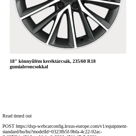
18" könnyűfém keréktárcsák, 235/60 R18
gumiabroncsokkal
Read timed out
POST https://dxp-webcarconfig.lexus-europe.com/v1/equipment-
standard/hu/hu?modelId=0323fb5f-9bfa-4c22-92ac-