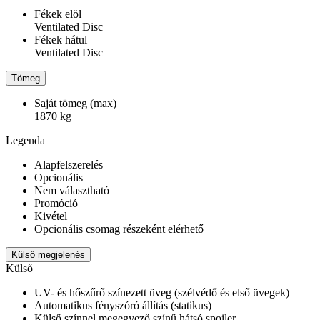
Fékek elöl
Ventilated Disc
Fékek hátul
Ventilated Disc
Tömeg
Saját tömeg (max)
1870 kg
Legenda
Alapfelszerelés
Opcionális
Nem választható
Promóció
Kivétel
Opcionális csomag részeként elérhető
Külső megjelenés
Külső
UV- és hőszűrő színezett üveg (szélvédő és első üvegek)
Automatikus fényszóró állítás (statikus)
Külső színnel megegyező színű hátsó spoiler