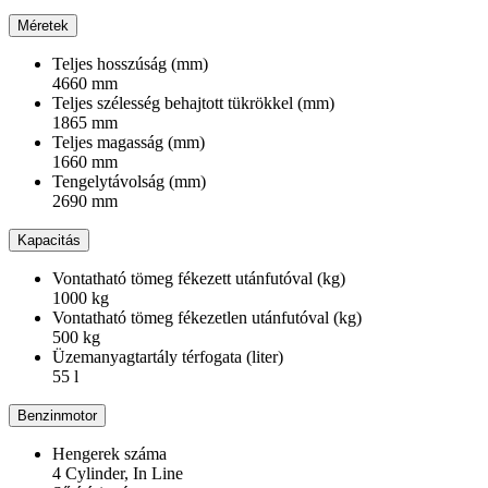
Méretek
Teljes hosszúság (mm)
4660 mm
Teljes szélesség behajtott tükrökkel (mm)
1865 mm
Teljes magasság (mm)
1660 mm
Tengelytávolság (mm)
2690 mm
Kapacitás
Vontatható tömeg fékezett utánfutóval (kg)
1000 kg
Vontatható tömeg fékezetlen utánfutóval (kg)
500 kg
Üzemanyagtartály térfogata (liter)
55 l
Benzinmotor
Hengerek száma
4 Cylinder, In Line