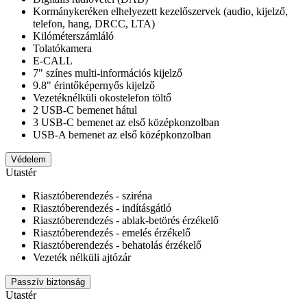
Kormánykeréken elhelyezett kezelőszervek (audio, kijelző,
telefon, hang, DRCC, LTA)
Kilóméterszámláló
Tolatókamera
E-CALL
7" színes multi-információs kijelző
9.8" érintőképernyős kijelző
Vezetéknélküli okostelefon töltő
2 USB-C bemenet hátul
3 USB-C bemenet az első középkonzolban
USB-A bemenet az első középkonzolban
Védelem
Utastér
Riasztóberendezés - sziréna
Riasztóberendezés - indításgátló
Riasztóberendezés - ablak-betörés érzékelő
Riasztóberendezés - emelés érzékelő
Riasztóberendezés - behatolás érzékelő
Vezeték nélküli ajtózár
Passzív biztonság
Utastér