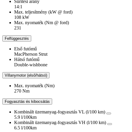
Sűrítési arány
14:1
Max. teljesítmény (kW @ ford)
108 kW
Max. nyomaték (Nm @ ford)
231
Felfüggesztés
Első futómű
MacPherson Strut
Hátsó futómű
Double-wishbone
Villanymotor (első/hátsó)
Max. nyomaték (Nm)
270 Nm
Fogyasztás és kibocsátás
Kombinált üzemanyag-fogyasztás VL (l/100 km)
5.9 l/100km
Kombinált üzemanyag-fogyasztás VH (l/100 km)
6.5 l/100km