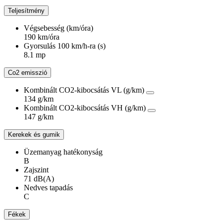
Teljesítmény
Végsebesség (km/óra)
190 km/óra
Gyorsulás 100 km/h-ra (s)
8.1 mp
Co2 emisszió
Kombinált CO2-kibocsátás VL (g/km)
134 g/km
Kombinált CO2-kibocsátás VH (g/km)
147 g/km
Kerekek és gumik
Üzemanyag hatékonyság
B
Zajszint
71 dB(A)
Nedves tapadás
C
Fékek