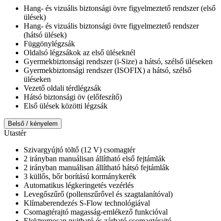
Hang- és vizuális biztonsági övre figyelmeztető rendszer (első
ülések)
Hang- és vizuális biztonsági övre figyelmeztető rendszer
(hátsó ülések)
Függönylégzsák
Oldalsó légzsákok az első üléseknél
Gyermekbiztonsági rendszer (i-Size) a hátsó, szélső üléseken
Gyermekbiztonsági rendszer (ISOFIX) a hátsó, szélső
üléseken
Vezető oldali térdlégzsák
Hátsó biztonsági öv (előfeszítő)
Első ülések közötti légzsák
Belső / kényelem
Utastér
Szivargyújtó töltő (12 V) csomagtér
2 irányban manuálisan állítható első fejtámlák
2 irányban manuálisan állítható hátsó fejtámlák
3 küllős, bőr borítású kormánykerék
Automatikus légkeringetés vezérlés
Levegőszűrő (pollenszűrővel és szagtalanítóval)
Klímaberendezés S-Flow technológiával
Csomagtérajtó magasság-emlékező funkcióval
Elektromosan nyitható és zárható csomagtérajtó