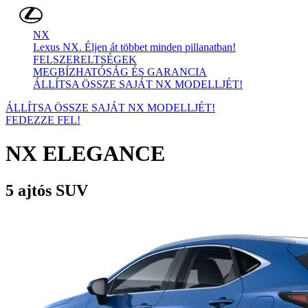
Skip to Main Content
(Press Enter)
NX
Lexus NX. Éljen át többet minden pillanatban!
FELSZERELTSÉGEK
MEGBÍZHATÓSÁG ÉS GARANCIA
ÁLLÍTSA ÖSSZE SAJÁT NX MODELLJÉT!
ÁLLÍTSA ÖSSZE SAJÁT NX MODELLJÉT!
FEDEZZE FEL!
NX
ELEGANCE
5 ajtós SUV