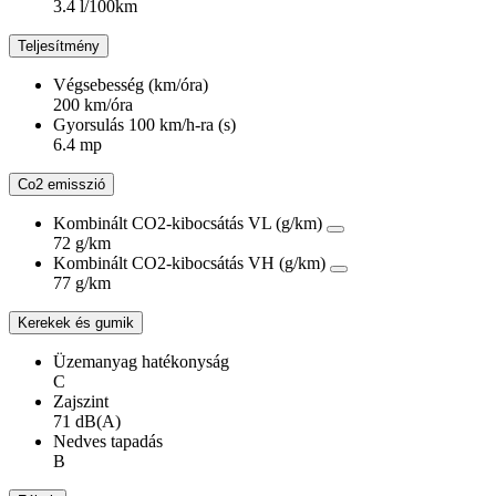
3.4 l/100km
Teljesítmény
Végsebesség (km/óra)
200 km/óra
Gyorsulás 100 km/h-ra (s)
6.4 mp
Co2 emisszió
Kombinált CO2-kibocsátás VL (g/km)
72 g/km
Kombinált CO2-kibocsátás VH (g/km)
77 g/km
Kerekek és gumik
Üzemanyag hatékonyság
C
Zajszint
71 dB(A)
Nedves tapadás
B