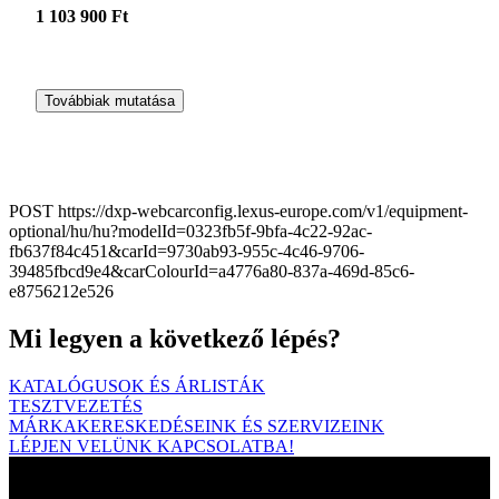
1 103 900 Ft
Továbbiak mutatása
POST https://dxp-webcarconfig.lexus-europe.com/v1/equipment-
optional/hu/hu?modelId=0323fb5f-9bfa-4c22-92ac-
fb637f84c451&carId=9730ab93-955c-4c46-9706-
39485fbcd9e4&carColourId=a4776a80-837a-469d-85c6-
e8756212e526
Mi legyen a következő lépés?
KATALÓGUSOK ÉS ÁRLISTÁK
TESZTVEZETÉS
MÁRKAKERESKEDÉSEINK ÉS SZERVIZEINK
LÉPJEN VELÜNK KAPCSOLATBA!