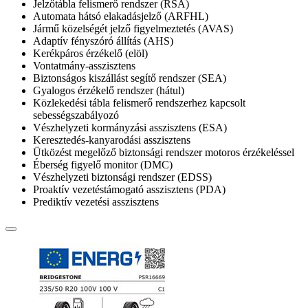
Jelzőtábla felismerő rendszer (RSA)
Automata hátsó elakadásjelző (ARFHL)
Jármű közelségét jelző figyelmeztetés (AVAS)
Adaptív fényszóró állítás (AHS)
Kerékpáros érzékelő (elöl)
Vontatmány-asszisztens
Biztonságos kiszállást segítő rendszer (SEA)
Gyalogos érzékelő rendszer (hátul)
Közlekedési tábla felismerő rendszerhez kapcsolt
sebességszabályozó
Vészhelyzeti kormányzási asszisztens (ESA)
Keresztedés-kanyarodási asszisztens
Ütközést megelőző biztonsági rendszer motoros érzékeléssel
Éberség figyelő monitor (DMC)
Vészhelyzeti biztonsági rendszer (EDSS)
Proaktív vezetéstámogató asszisztens (PDA)
Prediktív vezetési asszisztens