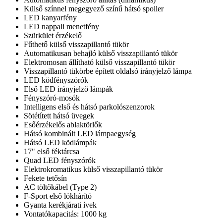
Külső színnel megegyező színű hátsó spoiler
LED kanyarfény
LED nappali menetfény
Szürkület érzékelő
Fűthető külső visszapillantó tükör
Automatikusan behajló külső visszapillantó tükör
Elektromosan állítható külső visszapillantó tükör
Visszapillantó tükörbe épített oldalsó irányjelző lámpa
LED ködfényszórók
Első LED irányjelző lámpák
Fényszóró-mosók
Intelligens első és hátsó parkolószenzorok
Sötétített hátsó üvegek
Esőérzékelős ablaktörlők
Hátsó kombinált LED lámpaegység
Hátsó LED ködlámpák
17" első féktárcsa
Quad LED fényszórók
Elektrokromatikus külső visszapillantó tükör
Fekete tetősín
AC töltőkábel (Type 2)
F-Sport első lökhárító
Gyanta kerékjárati ívek
Vontatókapacitás: 1000 kg