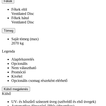
Fékek
Fékek elöl
Ventilated Disc
Fékek hátul
Ventilated Disc
Tömeg
Saját tömeg (max)
2070 kg
Legenda
Alapfelszerelés
Opcionális
Nem választható
Promóció
Kivétel
Opcionális csomag részeként elérhető
Külső megjelenés
Külső
UV- és hőszűrő színezett üveg (szélvédő és első üvegek)
Automatikus fényszóró állítás (dinamikus)