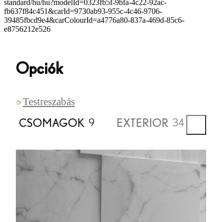
standard/hu/hu?modelId=0323fb5f-9bfa-4c22-92ac-
fb637f84c451&carId=9730ab93-955c-4c46-9706-
39485fbcd9e4&carColourId=a4776a80-837a-469d-85c6-
e8756212e526
Opciók
Testreszabás
CSOMAGOK
EXTERIOR
IN
9
34