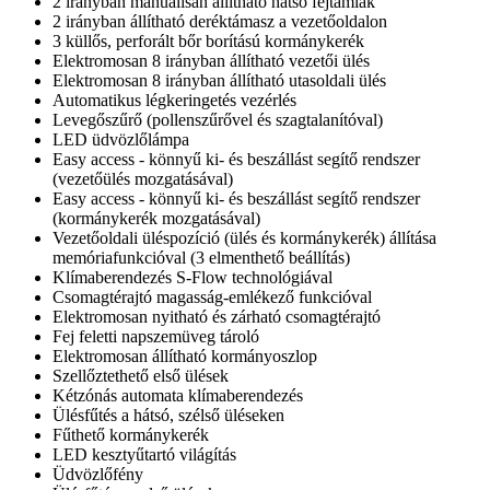
2 irányban manuálisan állítható hátsó fejtámlák
2 irányban állítható deréktámasz a vezetőoldalon
3 küllős, perforált bőr borítású kormánykerék
Elektromosan 8 irányban állítható vezetői ülés
Elektromosan 8 irányban állítható utasoldali ülés
Automatikus légkeringetés vezérlés
Levegőszűrő (pollenszűrővel és szagtalanítóval)
LED üdvözlőlámpa
Easy access - könnyű ki- és beszállást segítő rendszer
(vezetőülés mozgatásával)
Easy access - könnyű ki- és beszállást segítő rendszer
(kormánykerék mozgatásával)
Vezetőoldali üléspozíció (ülés és kormánykerék) állítása
memóriafunkcióval (3 elmenthető beállítás)
Klímaberendezés S-Flow technológiával
Csomagtérajtó magasság-emlékező funkcióval
Elektromosan nyitható és zárható csomagtérajtó
Fej feletti napszemüveg tároló
Elektromosan állítható kormányoszlop
Szellőztethető első ülések
Kétzónás automata klímaberendezés
Ülésfűtés a hátsó, szélső üléseken
Fűthető kormánykerék
LED kesztyűtartó világítás
Üdvözlőfény