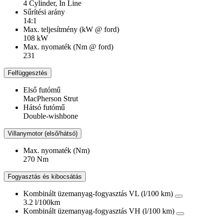
4 Cylinder, In Line
Sűrítési arány
14:1
Max. teljesítmény (kW @ ford)
108 kW
Max. nyomaték (Nm @ ford)
231
Felfüggesztés
Első futómű
MacPherson Strut
Hátsó futómű
Double-wishbone
Villanymotor (első/hátsó)
Max. nyomaték (Nm)
270 Nm
Fogyasztás és kibocsátás
Kombinált üzemanyag-fogyasztás VL (l/100 km)
3.2 l/100km
Kombinált üzemanyag-fogyasztás VH (l/100 km)