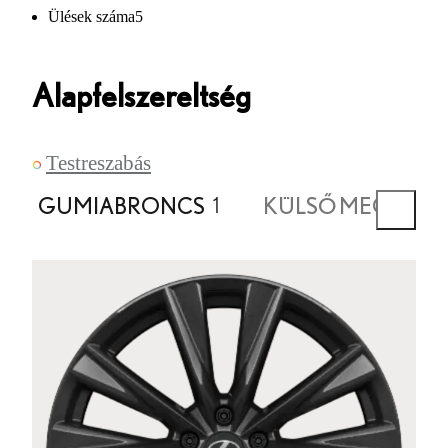
Ülések száma
5
Alapfelszereltség
Testreszabás
GUMIABRONCS
KÜLSŐ MEGJELE
1