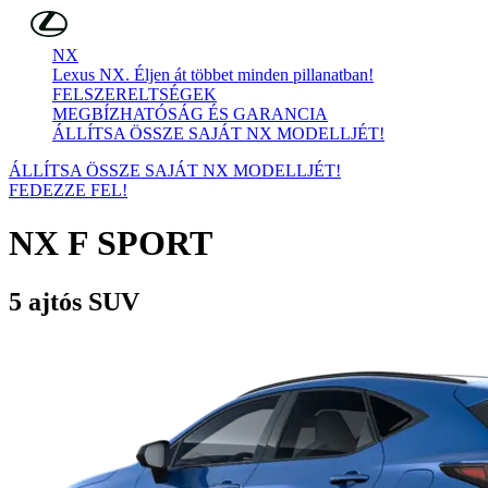
Skip to Main Content
(Press Enter)
NX
Lexus NX. Éljen át többet minden pillanatban!
FELSZERELTSÉGEK
MEGBÍZHATÓSÁG ÉS GARANCIA
ÁLLÍTSA ÖSSZE SAJÁT NX MODELLJÉT!
ÁLLÍTSA ÖSSZE SAJÁT NX MODELLJÉT!
FEDEZZE FEL!
NX
F SPORT
5 ajtós SUV