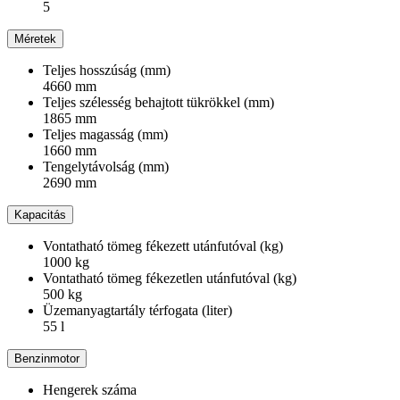
5
Méretek
Teljes hosszúság (mm)
4660 mm
Teljes szélesség behajtott tükrökkel (mm)
1865 mm
Teljes magasság (mm)
1660 mm
Tengelytávolság (mm)
2690 mm
Kapacitás
Vontatható tömeg fékezett utánfutóval (kg)
1000 kg
Vontatható tömeg fékezetlen utánfutóval (kg)
500 kg
Üzemanyagtartály térfogata (liter)
55 l
Benzinmotor
Hengerek száma