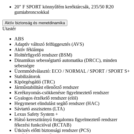
20" F SPORT könnyűfém keréktárcsák, 235/50 R20
gumiabroncsokkal
Aktív biztonság és menetdinamika
Utastér
ABS
Adaptív változó felfüggesztés (AVS)
Aktív féklámpa
Holttérfigyelő rendszer (BSM)
Dinamikus sebességtartó automatika (DRCC), minden
sebességre
Üzemmódválasztó: ECO / NORMAL / SPORT / SPORT S+
Stabilizátorok
Kipörgésgátló (TRC)
Járműstabilitást ellenőrző rendszer
Keréknyomás-csökkenésre figyelmeztető rendszer
Gyalogos érzékelő rendszer (elöl)
Hegymenet elindulást segítő rendszer (HAC)
Sávtartó asszisztens (LTA)
Lexus Safety System +
Hátsó keresztirányú forgalomra figyelmeztető rendszer
fékezési funkcióval (RCTAB)
Ütközés előtti biztonsági rendszer (PCS)