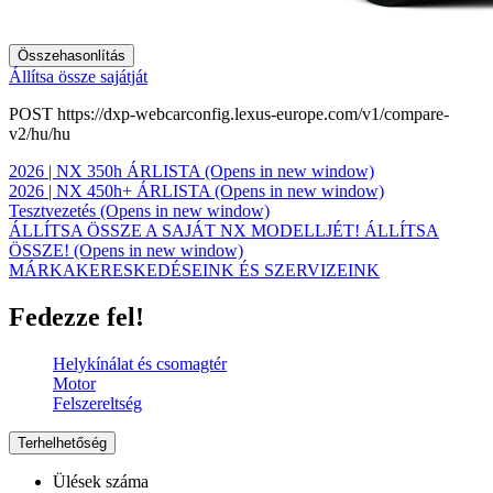
Összehasonlítás
Állítsa össze sajátját
POST https://dxp-webcarconfig.lexus-europe.com/v1/compare-
v2/hu/hu
2026 | NX 350h ÁRLISTA
(Opens in new window)
2026 | NX 450h+ ÁRLISTA
(Opens in new window)
Tesztvezetés
(Opens in new window)
ÁLLÍTSA ÖSSZE A SAJÁT NX MODELLJÉT!
ÁLLÍTSA
ÖSSZE!
(Opens in new window)
MÁRKAKERESKEDÉSEINK ÉS SZERVIZEINK
Fedezze fel!
Helykínálat és csomagtér
Motor
Felszereltség
Terhelhetőség
Ülések száma