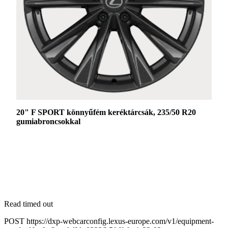
20" F SPORT könnyűfém keréktárcsák, 235/50 R20
gumiabroncsokkal
Read timed out
POST https://dxp-webcarconfig.lexus-europe.com/v1/equipment-