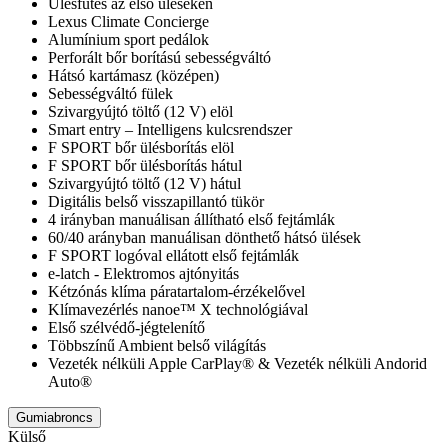
Ülésfűtés az első üléseken
Lexus Climate Concierge
Alumínium sport pedálok
Perforált bőr borítású sebességváltó
Hátsó kartámasz (középen)
Sebességváltó fülek
Szivargyújtó töltő (12 V) elöl
Smart entry – Intelligens kulcsrendszer
F SPORT bőr ülésborítás elöl
F SPORT bőr ülésborítás hátul
Szivargyújtó töltő (12 V) hátul
Digitális belső visszapillantó tükör
4 irányban manuálisan állítható első fejtámlák
60/40 arányban manuálisan dönthető hátsó ülések
F SPORT logóval ellátott első fejtámlák
e-latch - Elektromos ajtónyitás
Kétzónás klíma páratartalom-érzékelővel
Klímavezérlés nanoe™ X technológiával
Első szélvédő-jégtelenítő
Többszínű Ambient belső világítás
Vezeték nélküli Apple CarPlay® & Vezeték nélküli Andorid
Auto®
Gumiabroncs
Külső