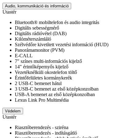
Audio, kommunikáció és információ
Utastér
Bluetooth® mobiltelefon és audio integritás
Digitális sebességmérő
Digitális rádióvétel (DAB)
Kilóméterszámláló
Szélvédőre kivetített vezetési információ (HUD)
Panorámamonitor (PVM)
E-CALL
7" színes multi-információs kijelző
14" érintőképernyős kijelző
Vezetéknélküli okostelefon töltő
Érintőfelületes kormánykerék
2 USB-C bemenet hátul
3 USB-C bemenet az első középkonzolban
USB-A bemenet az első középkonzolban
Lexus Link Pro Multimédia
Védelem
Utastér
Riasztóberendezés - sziréna
Riasztóberendezés - indításgátló