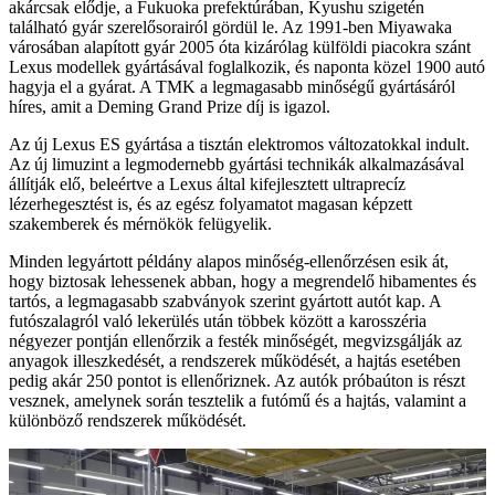
akárcsak elődje, a Fukuoka prefektúrában, Kyushu szigetén
található gyár szerelősorairól gördül le. Az 1991-ben Miyawaka
városában alapított gyár 2005 óta kizárólag külföldi piacokra szánt
Lexus modellek gyártásával foglalkozik, és naponta közel 1900 autó
hagyja el a gyárat. A TMK a legmagasabb minőségű gyártásáról
híres, amit a Deming Grand Prize díj is igazol.
Az új Lexus ES gyártása a tisztán elektromos változatokkal indult.
Az új limuzint a legmodernebb gyártási technikák alkalmazásával
állítják elő, beleértve a Lexus által kifejlesztett ultraprecíz
lézerhegesztést is, és az egész folyamatot magasan képzett
szakemberek és mérnökök felügyelik.
Minden legyártott példány alapos minőség-ellenőrzésen esik át,
hogy biztosak lehessenek abban, hogy a megrendelő hibamentes és
tartós, a legmagasabb szabványok szerint gyártott autót kap. A
futószalagról való lekerülés után többek között a karosszéria
négyezer pontján ellenőrzik a festék minőségét, megvizsgálják az
anyagok illeszkedését, a rendszerek működését, a hajtás esetében
pedig akár 250 pontot is ellenőriznek. Az autók próbaúton is részt
vesznek, amelynek során tesztelik a futómű és a hajtás, valamint a
különböző rendszerek működését.