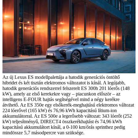
Az új Lexus ES modellpalettája a hatodik generációs öntöltő
hibridet és két tisztán elektromos változatot is kínál. A legújabb,
hatodik generációs rendszerrel felszerelt ES 300h 201 lóerős (148
kW), amely az első kerekekre vagy – piacunkon először – az
intelligens E-FOUR hajtás segítségével mind a négy kerékre
átvihető. Az ES 350e egy elsőkerék-meghajtású elektromos változat
224 lóerővel (165 kW) és 76,96 kWh kapacitású lítium-ion
akkumulátorral. Az ES 500e a legerősebb változat: 343 lóerőt (252
kW) teljesítményű, DIRECT4 összkerékhajtást és 74,96 kWh
kapacitású akkumulátort kínál, a 0-100 km/órás sprinthez pedig
mindössze 5,7 másodpercre van szüksége.