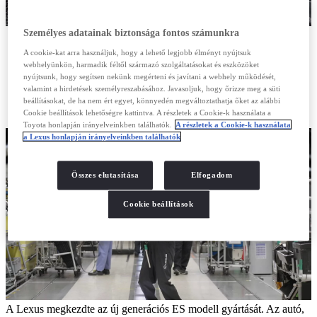
Személyes adatainak biztonsága fontos számunkra
A Lexus megkezdte az új generációs ES modell gyártását
A cookie-kat arra használjuk, hogy a lehető legjobb élményt nyújtsuk
Az autót a japán TMK gyárban készítik
webhelyünkön, harmadik féltől származó szolgáltatásokat és eszközöket
A legmodernebb gyártási és szerelési technológiákat
nyújtsunk, hogy segítsen nekünk megérteni és javítani a webhely működését,
használják
valamint a hirdetések személyreszabásához. Javasoljuk, hogy őrizze meg a süti
Részletes minőség-ellenőrzési folyamat tapasztalt mérnökök
beállításokat, de ha nem ért egyet, könnyedén megváltoztathatja őket az alábbi
felügyelete alatt
Cookie beállítások lehetőségre kattintva. A részletek a Cookie-k használata a
Toyota honlapján irányelveinkben találhatók.
A részletek a Cookie-k használata
a Lexus honlapján irányelveinkben találhatók
Összes elutasítása
Elfogadom
Cookie beállítások
A Lexus megkezdte az új generációs ES modell gyártását. Az autó,