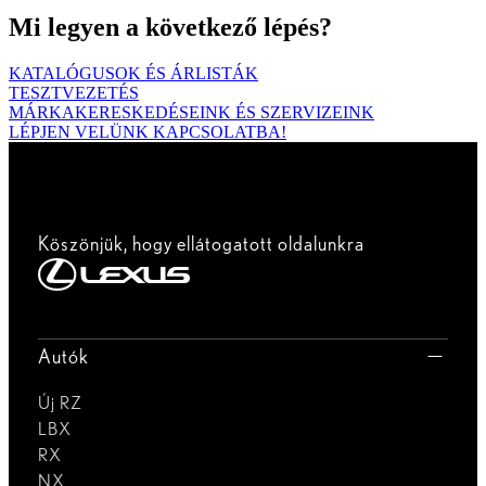
Mi legyen a következő lépés?
KATALÓGUSOK ÉS ÁRLISTÁK
TESZTVEZETÉS
MÁRKAKERESKEDÉSEINK ÉS SZERVIZEINK
LÉPJEN VELÜNK KAPCSOLATBA!
Köszönjük, hogy ellátogatott oldalunkra
Autók
Új RZ
LBX
RX
NX