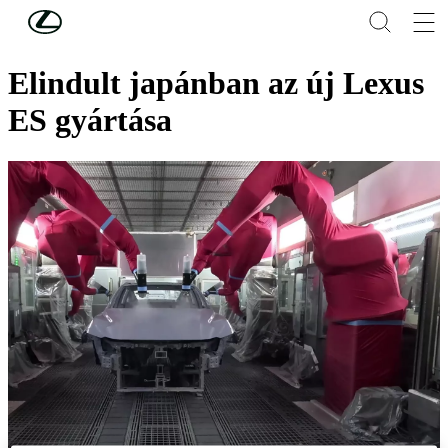
Skip to Main Content
(Press Enter)
LEXUS HÍREK
Elindult japánban az új Lexus
ES gyártása