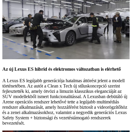
Az új Lexus ES hibrid és elektromos változatban is elérhető
A Lexus ES legújabb generációja hatalmas áttörést jelent a modell
történetében. Az autót a Clean x Tech új stíluskoncepció szerint
fejlesztették ki, amely ötvözi a limuzin klasszikus eleganciáját az
SUV modellekből ismert funkcionalitással. A Lexusban debütáló új
Arene operációs rendszer lehetővé tette a legújabb multimédiás
rendszer alkalmazását, amely hozzáférést biztosít a videorögzítőhöz
és a zenei alkalmazásokhoz, valamint a negyedik generációs Lexus
Safety System + biztonsági és vezetéstámogató rendszerek
bevezetését.